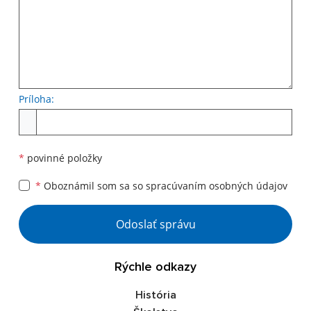
Príloha:
Príloha
*
povinné položky
*
Oboznámil som sa so
spracúvaním osobných údajov
Google reCaptcha Response
Odoslať správu
Rýchle odkazy
História