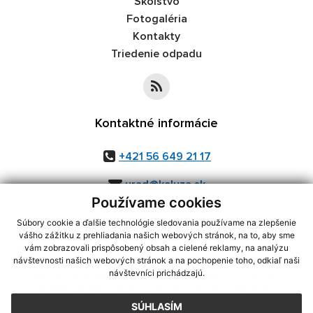
Školstvo
Fotogaléria
Kontakty
Triedenie odpadu
Kontaktné informácie
+421 56 649 21 17
urad@kaluza.sk
Používame cookies
Súbory cookie a ďalšie technológie sledovania používame na zlepšenie
vášho zážitku z prehliadania našich webových stránok, na to, aby sme
využite možnosť získavania aktuálnych informácií s využitím RSS
,
vám zobrazovali prispôsobený obsah a cielené reklamy, na analýzu
CMS systém (redakčný) systém ECHELON 2,
návštevnosti našich webových stránok a na pochopenie toho, odkiaľ naši
Mapa stránok
,
web portál
,
návštevníci prichádzajú.
webhosting
,
webex.digital, s.r.o.
,
domény
,
registrácia domény
,
spoločnosť webex.digital, s.r.o.
,
technický prevádzkovateľ
SÚHLASÍM