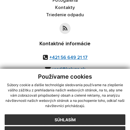
Fotogaléria
Kontakty
Triedenie odpadu
Kontaktné informácie
+421 56 649 21 17
urad@kaluza.sk
Používame cookies
Súbory cookie a ďalšie technológie sledovania používame na zlepšenie
vášho zážitku z prehliadania našich webových stránok, na to, aby sme
využite možnosť získavania aktuálnych informácií s využitím RSS
,
vám zobrazovali prispôsobený obsah a cielené reklamy, na analýzu
CMS systém (redakčný) systém ECHELON 2,
Mapa stránok
,
web portál
,
návštevnosti našich webových stránok a na pochopenie toho, odkiaľ naši
návštevníci prichádzajú.
webhosting
,
webex.digital, s.r.o.
,
domény
,
registrácia domény
,
spoločnosť webex.digital, s.r.o.
,
technický prevádzkovateľ
SÚHLASÍM
Posledná aktualizácia:
05.08.2026