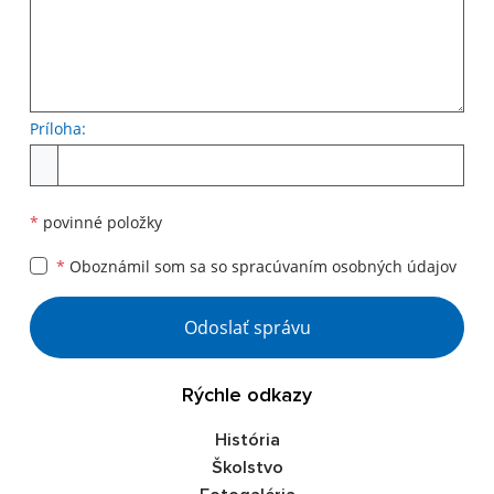
Príloha:
Príloha
*
povinné položky
*
Oboznámil som sa so
spracúvaním osobných údajov
Google reCaptcha Response
Odoslať správu
Rýchle odkazy
História
Školstvo