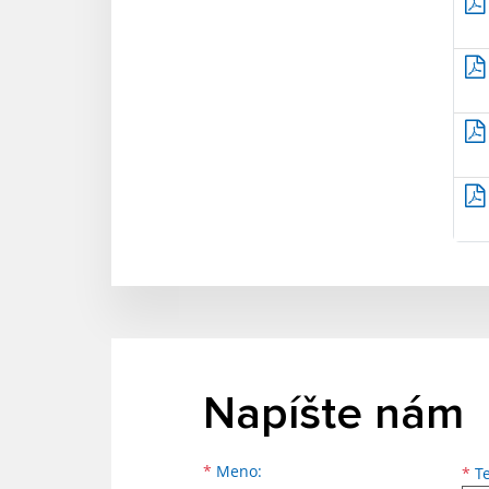
Napíšte nám
Meno
Priezvisko
E-mailová adresa
*
Meno:
*
Te