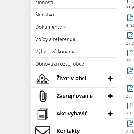
činnosti
23.
Školstvo
4.6
Dokumenty
Voľby a referendá
27.
Výberové konania
30.
Obnova a rozvoj obce
Život v obci
10.
Zverejňovanie
28.
Ako vybaviť
7.1
Kontakty
2.1