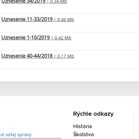
Uznesenie 34/2019
| 0.34 Mb
Uznesenie 11-33/2019
| 0.46 Mb
Uznesenie 1-10/2019
| 0.42 Mb
Uznesenie 40-44/2018
| 0.17 Mb
Rýchle odkazy
História
Text vašej správy...
xt vašej správy:
Školstvo