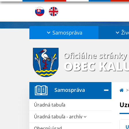
Samospráva
Živ
Oficiálne stránky
OBEC KAL
Samospráva
Uz
Úradná tabuľa
Úradná tabuľa - archív
U
Obecný úrad