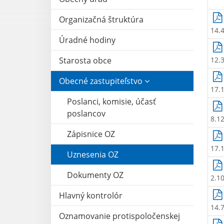
Organizačná štruktúra
14.
Úradné hodiny
Starosta obce
12.
Obecné zastupiteľstvo
17.
Poslanci, komisie, účasť
poslancov
8.1
Zápisnice OZ
17.
Uznesenia OZ
Dokumenty OZ
2.1
Hlavný kontrolór
14.
Oznamovanie protispoločenskej