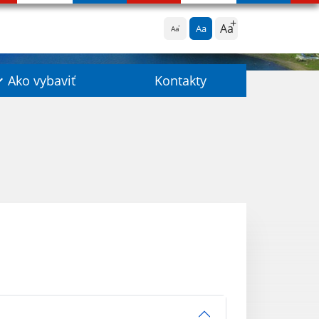
Aa
Aa
Aa
Ako vybaviť
Kontakty