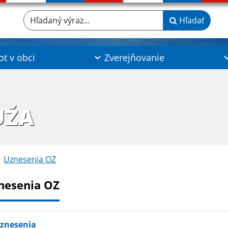
Hľadaný výraz...
Hľadať
ot v obci
Zverejňovanie
UŽA
Uznesenia OZ
nesenia OZ
znesenia