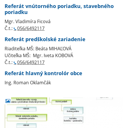
Referát vnútorného poriadku, stavebného
poriadku
Mgr. Vladimíra Ficová
Č.t.:
056/6492117
Referát predškolské zariadenie
Riaditeľka MŠ: Beáta MIHAĽOVÁ
Učiteľka MŠ: Mgr. Iveta KOBOVÁ
Č.t.:
056/6492117
Referát hlavný kontrolór obce
Ing. Roman Oklamčák