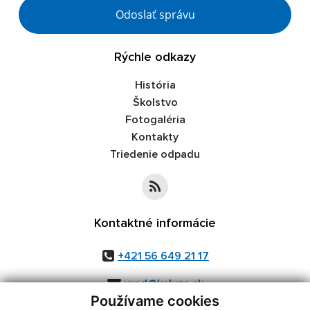
Google reCaptcha Response
Odoslať správu
Rýchle odkazy
História
Školstvo
Fotogaléria
Kontakty
Triedenie odpadu
Kontaktné informácie
+421 56 649 21 17
urad@kaluza.sk
Používame cookies