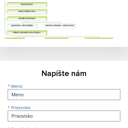
Napíšte nám
Meno
Priezvisko
E-mailová adresa
*
Meno:
*
Priezvisko: