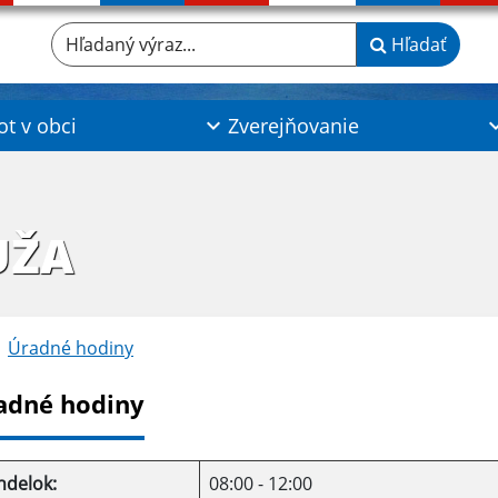
Hľadaný výraz...
Hľadať
ot v obci
Zverejňovanie
UŽA
Úradné hodiny
adné hodiny
ndelok:
08:00 - 12:00