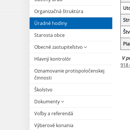
Ut
Organizačná štruktúra
Str
Úradné hodiny
Štv
Starosta obce
Pia
Obecné zastupiteľstvo
V p
Hlavný kontrolór
918 
Oznamovanie protispoločenskej
činnosti
Školstvo
Dokumenty
Voľby a referendá
Výberové konania