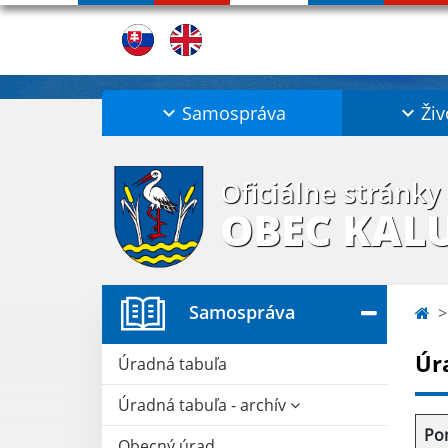
Samospráva
Živ
Oficiálne stránky
OBEC KAL
Samospráva
Úr
Úradná tabuľa
Úradná tabuľa - archív
Po
Obecný úrad