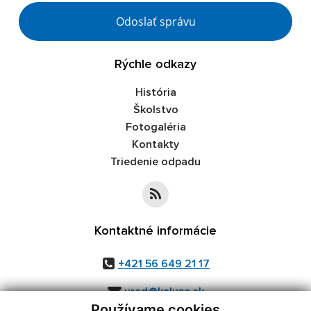
Google reCaptcha Response
Odoslať správu
Rýchle odkazy
História
Školstvo
Fotogaléria
Kontakty
Triedenie odpadu
Kontaktné informácie
+421 56 649 21 17
urad@kaluza.sk
Používame cookies