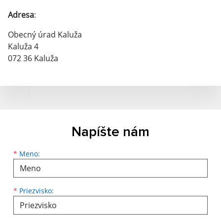
Adresa
:
Obecný úrad Kaluža
Kaluža 4
072 36 Kaluža
Napíšte nám
Meno
Priezvisko
E-mailová adresa
*
Meno:
*
Priezvisko: