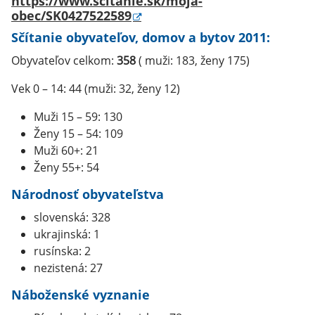
https://www.scitanie.sk/moja-
obec/SK0427522589
Sčítanie obyvateľov, domov a bytov 2011:
Obyvateľov celkom:
358
( muži: 183, ženy 175)
Vek 0 – 14: 44 (muži: 32, ženy 12)
Muži 15 – 59: 130
Ženy 15 – 54: 109
Muži 60+: 21
Ženy 55+: 54
Národnosť obyvateľstva
slovenská: 328
ukrajinská: 1
rusínska: 2
nezistená: 27
Náboženské vyznanie