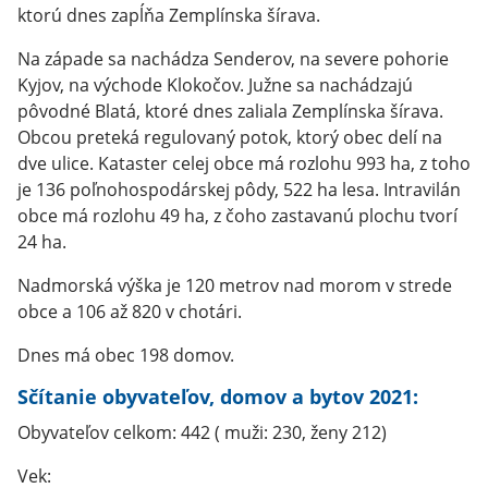
ktorú dnes zapĺňa Zemplínska šírava.
Na západe sa nachádza Senderov, na severe pohorie
Kyjov, na východe Klokočov. Južne sa nachádzajú
pôvodné Blatá, ktoré dnes zaliala Zemplínska šírava.
Obcou preteká regulovaný potok, ktorý obec delí na
dve ulice. Kataster celej obce má rozlohu 993 ha, z toho
je 136 poľnohospodárskej pôdy, 522 ha lesa. Intravilán
obce má rozlohu 49 ha, z čoho zastavanú plochu tvorí
24 ha.
Nadmorská výška je 120 metrov nad morom v strede
obce a 106 až 820 v chotári.
Dnes má obec 198 domov.
Sčítanie obyvateľov, domov a bytov 2021:
Obyvateľov celkom: 442
( muži: 230, ženy 212)
Vek: