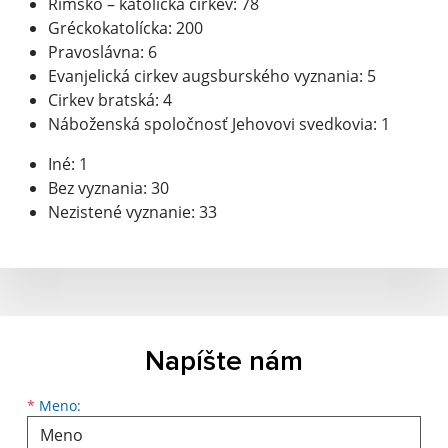
Rímsko – katolícka cirkev: 78
Gréckokatolícka: 200
Pravoslávna: 6
Evanjelická cirkev augsburského vyznania: 5
Cirkev bratská: 4
Náboženská spoločnosť Jehovovi svedkovia: 1
Iné: 1
Bez vyznania: 30
Nezistené vyznanie: 33
Napíšte nám
Meno
Priezvisko
E-mailová adresa
*
Meno: