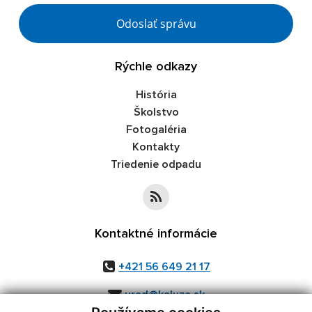
Google reCaptcha Response
Odoslať správu
Rýchle odkazy
História
Školstvo
Fotogaléria
Kontakty
Triedenie odpadu
Kontaktné informácie
+421 56 649 21 17
urad@kaluza.sk