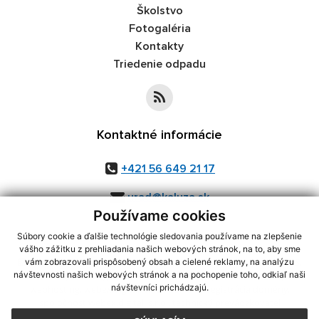
Školstvo
Fotogaléria
Kontakty
Triedenie odpadu
Kontaktné informácie
+421 56 649 21 17
urad@kaluza.sk
Používame cookies
Súbory cookie a ďalšie technológie sledovania používame na zlepšenie
vášho zážitku z prehliadania našich webových stránok, na to, aby sme
využite možnosť získavania aktuálnych informácií s využitím RSS
,
vám zobrazovali prispôsobený obsah a cielené reklamy, na analýzu
CMS systém (redakčný) systém ECHELON 2,
Mapa stránok
,
web portál
,
návštevnosti našich webových stránok a na pochopenie toho, odkiaľ naši
návštevníci prichádzajú.
webhosting
,
webex.digital, s.r.o.
,
domény
,
registrácia domény
,
spoločnosť webex.digital, s.r.o.
,
technický prevádzkovateľ