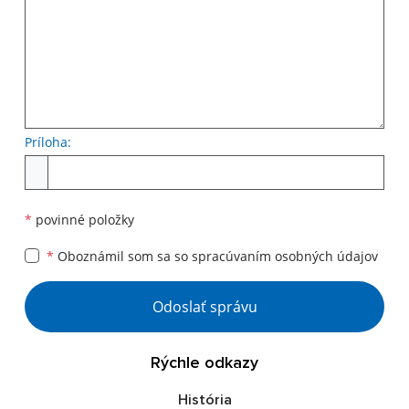
Príloha:
Príloha
*
povinné položky
*
Oboznámil som sa so
spracúvaním osobných údajov
Google reCaptcha Response
Odoslať správu
Rýchle odkazy
História