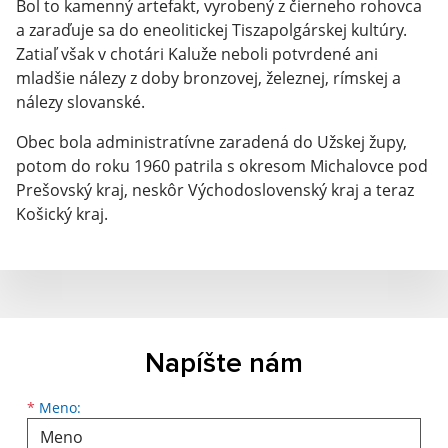
Bol to kamenný artefakt, vyrobený z čierneho rohovca
a zaraďuje sa do eneolitickej Tiszapolgárskej kultúry.
Zatiaľ však v chotári Kaluže neboli potvrdené ani
mladšie nálezy z doby bronzovej, železnej, rímskej a
nálezy slovanské.
Obec bola administratívne zaradená do Užskej župy,
potom do roku 1960 patrila s okresom Michalovce pod
Prešovský kraj, neskôr Východoslovenský kraj a teraz
Košický kraj.
Napíšte nám
Meno
Priezvisko
E-mailová adresa
*
Meno: