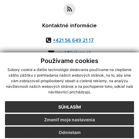
Kontaktné informácie
+421 56 649 21 17
urad@kaluza.sk
Používame cookies
Súbory cookie a ďalšie technológie sledovania používame na zlepšenie
vášho zážitku z prehliadania našich webových stránok, na to, aby sme
využite možnosť získavania aktuálnych informácií s využitím RSS
,
vám zobrazovali prispôsobený obsah a cielené reklamy, na analýzu
CMS systém (redakčný) systém ECHELON 2,
Mapa stránok
,
web portál
,
návštevnosti našich webových stránok a na pochopenie toho, odkiaľ naši
návštevníci prichádzajú.
webhosting
,
webex.digital, s.r.o.
,
domény
,
registrácia domény
,
spoločnosť webex.digital, s.r.o.
,
technický prevádzkovateľ
SÚHLASÍM
Posledná aktualizácia:
05.08.2026
Zmeniť moje nastavenia
Vytlačiť stránku
|
Vyhlásenie o prístupnosti
Autorské práva
|
Cookies
Odmietam
.
.
.
.
.
.