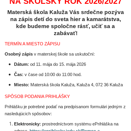
NA
ŠKOLSKÝ ROK
2026/2027
Materská škola Kaluža Vás srdečne pozýva
na zápis detí do sveta hier a kamarátstva,
kde budeme spoločne rásť, učiť sa a
zabávať!
TERMÍN A MIESTO ZÁPISU
Osobný zápis
v materskej škole sa uskutoční:
Dátum:
od 11. mája do 15. mája 2026
Čas:
v čase od 10:00 do 11:00 hod.
Miesto:
Materská škola Kaluža, Kaluža 4, 072 36 Kaluža
SPÔSOB PODANIA PRIHLÁŠKY
Prihlášku je potrebné podať na predpísanom formulári jedným z
nasledujúcich spôsobov:
Elektronicky:
prostredníctvom systému ePrihláška na