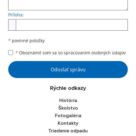
Príloha:
Príloha
*
povinné položky
*
Oboznámil som sa so
spracúvaním osobných údajov
Google reCaptcha Response
Odoslať správu
Rýchle odkazy
História
Školstvo
Fotogaléria
Kontakty
Triedenie odpadu