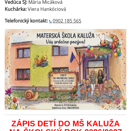
Vedúca ŠJ:
Mária Micáková
Kuchárka:
Viera Hankóciová
Telefonický kontakt:
0902 185 565
ZÁPIS DETÍ DO MŠ KALUŽA