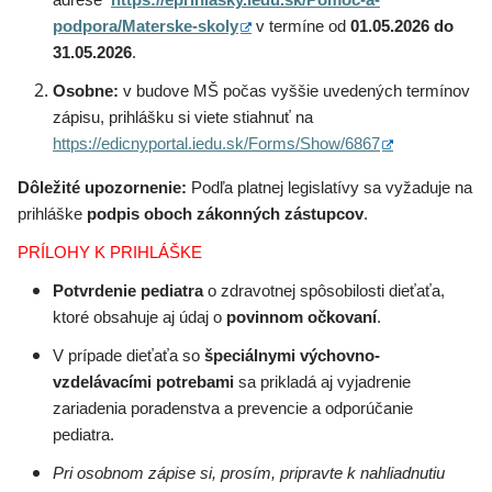
adrese
https://eprihlasky.iedu.sk/Pomoc-a-
podpora/Materske-skoly
v termíne od
01.05.2026 do
31.05.2026
.
Osobne:
v budove MŠ počas vyššie uvedených termínov
zápisu, prihlášku si viete stiahnuť na
https://edicnyportal.iedu.sk/Forms/Show/6867
Dôležité upozornenie:
Podľa platnej legislatívy sa vyžaduje na
prihláške
podpis oboch zákonných zástupcov
.
PRÍLOHY K PRIHLÁŠKE
Potvrdenie pediatra
o zdravotnej spôsobilosti dieťaťa,
ktoré obsahuje aj údaj o
povinnom očkovaní
.
V prípade dieťaťa so
špeciálnymi výchovno-
vzdelávacími potrebami
sa prikladá aj vyjadrenie
zariadenia poradenstva a prevencie a odporúčanie
pediatra.
Pri osobnom zápise si, prosím, pripravte k nahliadnutiu