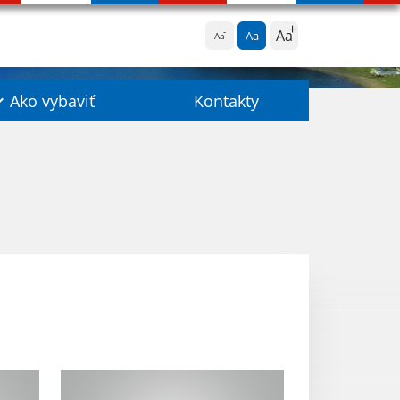
Aa
Aa
Aa
Ako vybaviť
Kontakty