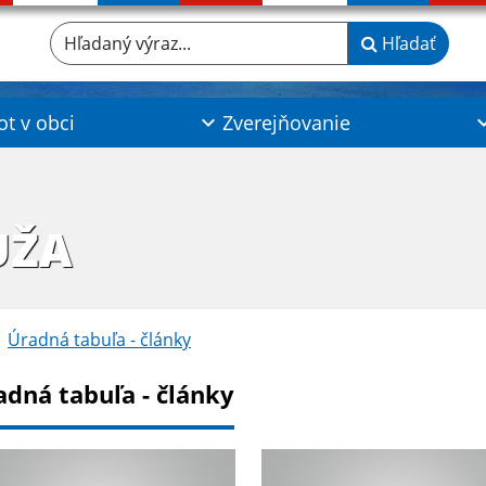
Hľadaný výraz...
Hľadať
ot v obci
Zverejňovanie
UŽA
Úradná tabuľa - články
adná tabuľa - články