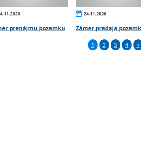
4.11.2020
24.11.2020
er prenájmu pozemku
Zámer predaja pozem
1
2
3
4
>