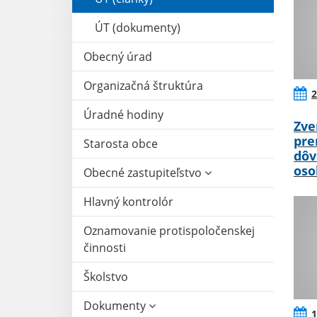
ÚT (dokumenty)
Obecný úrad
Organizačná štruktúra
2
Úradné hodiny
Zve
pre
Starosta obce
dôv
oso
Obecné zastupiteľstvo
Hlavný kontrolór
Oznamovanie protispoločenskej
činnosti
Školstvo
Dokumenty
1