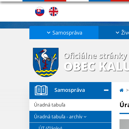
Samospráva
Živ
Oficiálne stránky
OBEC KAL
Samospráva
Úr
Úradná tabuľa
Úradná tabuľa - archív
ÚT (články)