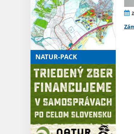
2
Zám
NATUR-PACK