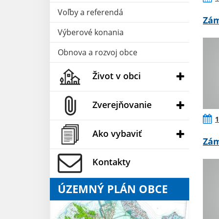
Voľby a referendá
Zám
Výberové konania
Obnova a rozvoj obce
Život v obci
Zverejňovanie
1
Ako vybaviť
Zám
Kontakty
ÚZEMNÝ PLÁN OBCE