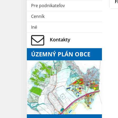
F
Pre podnikateľov
Cenník
Iné
Kontakty
ÚZEMNÝ PLÁN OBCE