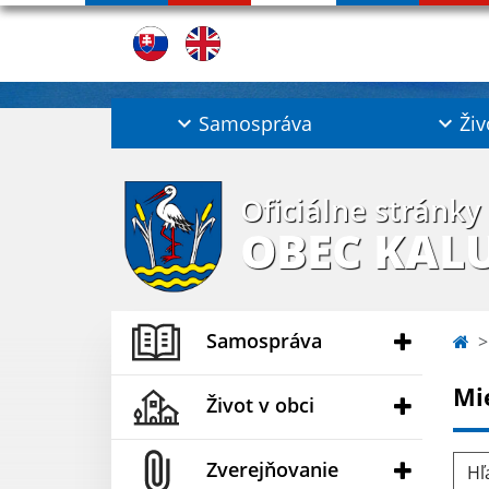
Samospráva
Živ
Oficiálne stránky
OBEC KAL
Samospráva
Mi
Život v obci
Hľad
Zverejňovanie