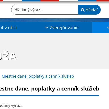
Hľadaný výraz...
Hľadať
ot v obci
Zverejňovanie
UŽA
Miestne dane, poplatky a cenník služieb
estne dane, poplatky a cenník služieb
aný výraz...