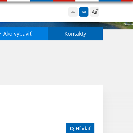
Aa
Aa
Aa
Ako vybaviť
Kontakty
Hľadať