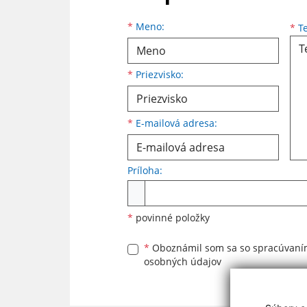
Meno
Priezvisko
E-mailová adresa
*
Meno:
*
Te
*
Priezvisko:
*
E-mailová adresa:
Príloha:
Príloha
*
povinné položky
*
Oboznámil som sa so
spracúvan
osobných údajov