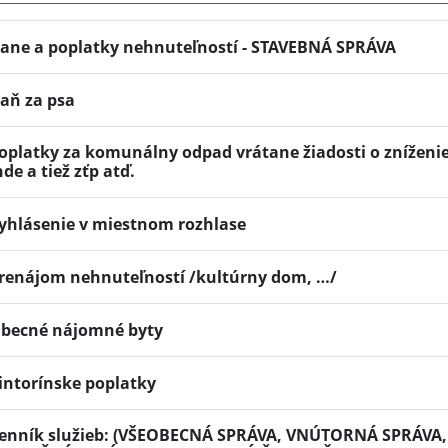
ane a poplatky nehnuteľností - STAVEBNÁ SPRÁVA
aň za psa
oplatky za komunálny odpad vrátane žiadosti o zníženi
nde a tiež zťp atď.
yhlásenie v miestnom rozhlase
renájom nehnuteľností /kultúrny dom, …/
becné nájomné byty
intorínske poplatky
enník služieb: (VŠEOBECNÁ SPRÁVA, VNÚTORNÁ SPRÁV