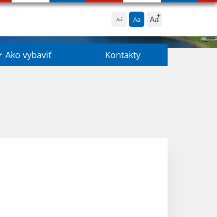
Aa
Aa
Aa
Ako vybaviť
Kontakty