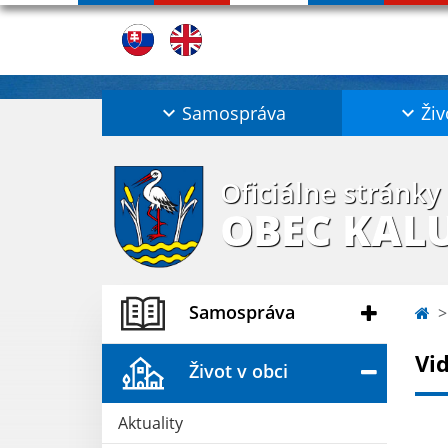
Samospráva
Živ
Oficiálne stránky
OBEC KAL
Samospráva
Vi
Život v obci
Aktuality