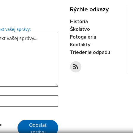
Rýchle odkazy
História
Text vašej správy...
xt vašej správy:
Školstvo
Fotogaléria
Kontakty
Triedenie odpadu
Google reCaptcha Response
Odoslať
ím
správu