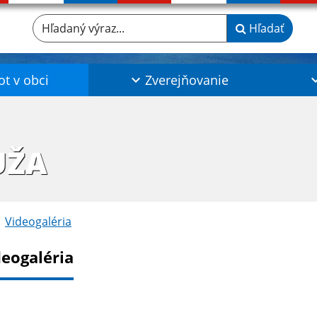
Hľadaný výraz...
Hľadať
ot v obci
Zverejňovanie
UŽA
Videogaléria
deogaléria