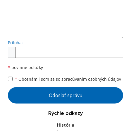
Príloha:
Príloha
*
povinné položky
*
Oboznámil som sa so
spracúvaním osobných údajov
Google reCaptcha Response
Odoslať správu
Rýchle odkazy
História