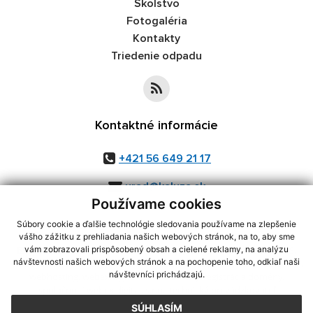
Školstvo
Fotogaléria
Kontakty
Triedenie odpadu
Kontaktné informácie
+421 56 649 21 17
urad@kaluza.sk
Používame cookies
Súbory cookie a ďalšie technológie sledovania používame na zlepšenie
vášho zážitku z prehliadania našich webových stránok, na to, aby sme
využite možnosť získavania aktuálnych informácií s využitím RSS
,
vám zobrazovali prispôsobený obsah a cielené reklamy, na analýzu
návštevnosti našich webových stránok a na pochopenie toho, odkiaľ naši
CMS systém (redakčný) systém ECHELON 2,
Mapa stránok
,
web portál
,
návštevníci prichádzajú.
webhosting
,
webex.digital, s.r.o.
,
domény
,
registrácia domény
,
spoločnosť webex.digital, s.r.o.
,
technický prevádzkovateľ
SÚHLASÍM