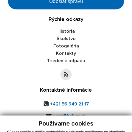
Odoslať správu
Rýchle odkazy
História
Školstvo
Fotogaléria
Kontakty
Triedenie odpadu
Kontaktné informácie
+421 56 649 21 17
urad@kaluza.sk
Používame cookies
Súbory cookie a ďalšie technológie sledovania používame na zlepšenie