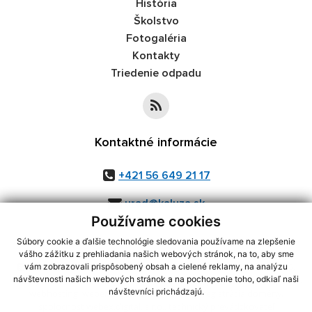
História
Školstvo
Fotogaléria
Kontakty
Triedenie odpadu
Kontaktné informácie
+421 56 649 21 17
urad@kaluza.sk
Používame cookies
Súbory cookie a ďalšie technológie sledovania používame na zlepšenie
vášho zážitku z prehliadania našich webových stránok, na to, aby sme
využite možnosť získavania aktuálnych informácií s využitím RSS
,
vám zobrazovali prispôsobený obsah a cielené reklamy, na analýzu
CMS systém (redakčný) systém ECHELON 2,
Mapa stránok
,
web portál
,
návštevnosti našich webových stránok a na pochopenie toho, odkiaľ naši
návštevníci prichádzajú.
webhosting
,
webex.digital, s.r.o.
,
domény
,
registrácia domény
,
spoločnosť webex.digital, s.r.o.
,
technický prevádzkovateľ