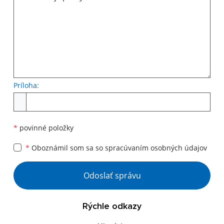
Príloha:
Príloha
*
povinné položky
*
Oboznámil som sa so
spracúvaním osobných údajov
Google reCaptcha Response
Odoslať správu
Rýchle odkazy