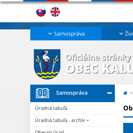
Samospráva
Živ
Oficiálne stránky
OBEC KAL
Samospráva
Ob
Úradná tabuľa
Úradná tabuľa - archív
Obecný úrad