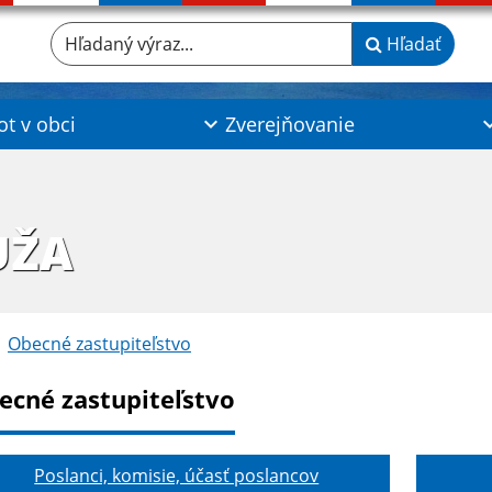
Hľadaný výraz...
Hľadať
ot v obci
Zverejňovanie
UŽA
Obecné zastupiteľstvo
ecné zastupiteľstvo
Poslanci, komisie, účasť poslancov