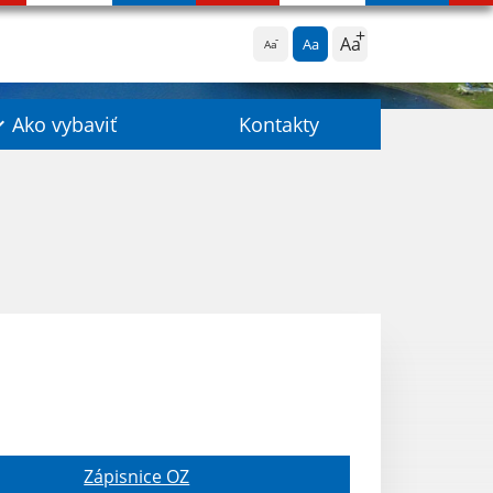
Aa
Aa
Aa
Ako vybaviť
Kontakty
Zápisnice OZ