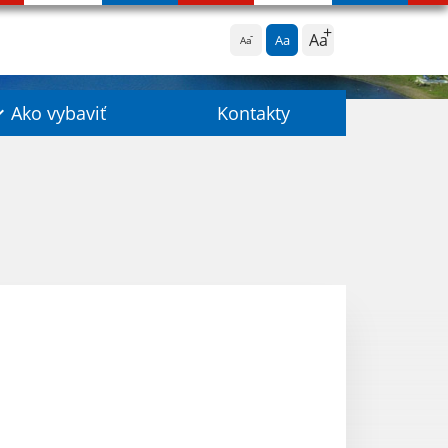
Aa
Aa
Aa
Ako vybaviť
Kontakty