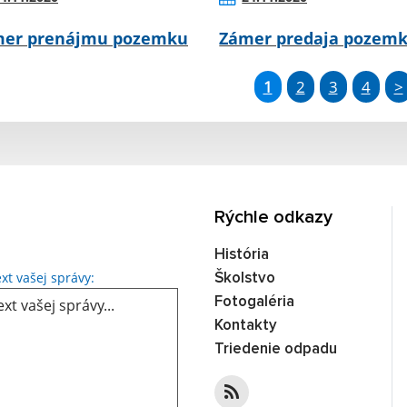
er prenájmu pozemku
Zámer predaja pozem
1
2
3
4
>
Rýchle odkazy
História
Text vašej správy...
xt vašej správy:
Školstvo
Fotogaléria
Kontakty
Triedenie odpadu