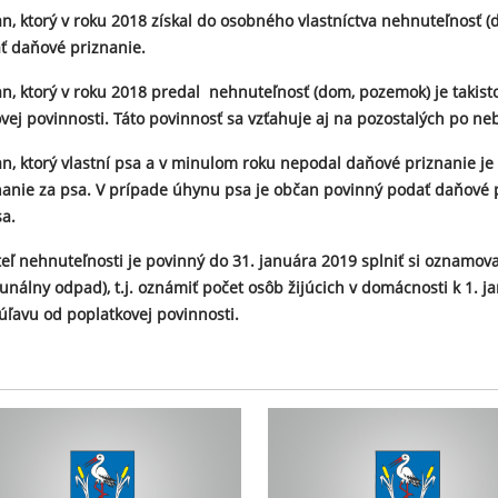
n, ktorý v roku 2018 získal do osobného vlastníctva nehnuteľnosť 
ť daňové priznanie.
n, ktorý v roku 2018 predal nehnuteľnosť (dom, pozemok) je takist
vej povinnosti. Táto povinnosť sa vzťahuje aj na pozostalých po ne
n, ktorý vlastní psa a v minulom roku nepodal daňové priznanie j
nanie za psa. V prípade úhynu psa je občan povinný podať daňové 
sa.
teľ nehnuteľnosti je povinný do 31. januára 2019 splniť si oznamov
unálny odpad), t.j. oznámiť počet osôb žijúcich v domácnosti k 1. 
 úľavu od poplatkovej povinnosti.