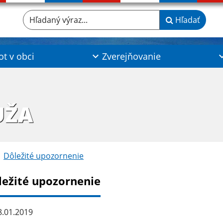
Hľadaný výraz...
Hľadať
ot v obci
Zverejňovanie
UŽA
Dôležité upozornenie
ležité upozornenie
.01.2019