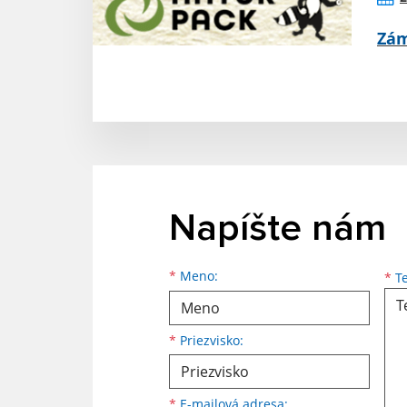
Zám
Napíšte nám
Meno
Priezvisko
E-mailová adresa
*
Meno:
*
Te
*
Priezvisko:
*
E-mailová adresa: