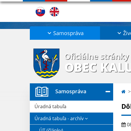
Samospráva
Živ
Oficiálne stránky
OBEC KAL
Samospráva
Dô
Úradná tabuľa
Úradná tabuľa - archív
08
ÚT (články)