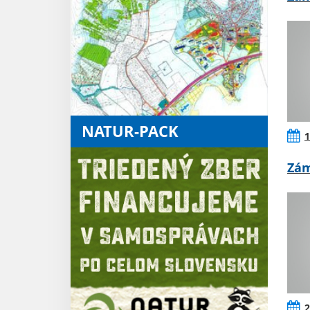
NATUR-PACK
1
Zám
2