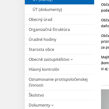
Obča
ÚT (dokumenty)
poda
Obecný úrad
Obča
daňo
Organizačná štruktúra
Obča
Úradné hodiny
priz
za p
Starosta obce
Maji
Obecné zastupiteľstvo
(kom
si aj
Hlavný kontrolór
Oznamovanie protispoločenskej
činnosti
Školstvo
Dokumenty