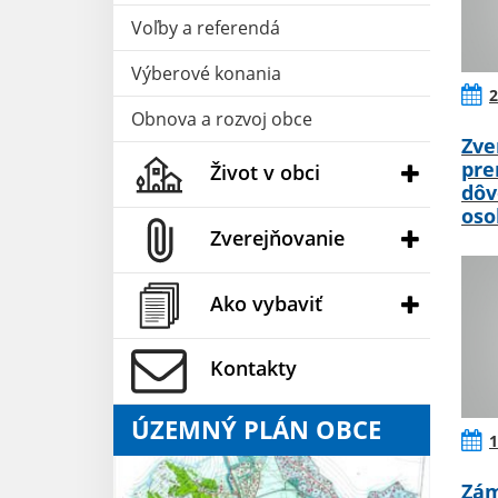
Voľby a referendá
Výberové konania
2
Obnova a rozvoj obce
Zve
pre
Život v obci
dôv
oso
Zverejňovanie
Ako vybaviť
Kontakty
ÚZEMNÝ PLÁN OBCE
1
Zám