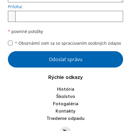
Príloha:
Príloha
*
povinné položky
*
Oboznámil som sa so
spracúvaním osobných údajov
Google reCaptcha Response
Odoslať správu
Rýchle odkazy
História
Školstvo
Fotogaléria
Kontakty
Triedenie odpadu