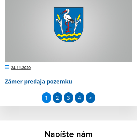
24.11.2020
Zámer predaja pozemku
1
2
3
4
>
Napíšte nám