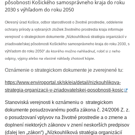
pôsobnosti Košického samosprávneho kraja do roku
2030 s výhľadom do roku 2050
Okresný úrad Košice, odbor starostlivosti o životné prostredie, oddelenie 
ochrany prírody a vybraných zložiek životného prostredia kraja informuje 
verejnosť o strategickom dokumente „Nízkouhlíková stratégia organizácií v 
zriaďovateľskej pôsobnosti Košického samosprávneho kraja do roku 2030, s 
do ktorého možno nahliadnuť, robiť si z neho
výhľadom do roku 2050“.
odpisy, výpisy alebo na vlastné náklady zhotoviť kópie.
Oznámenie o strategickom dokumente je zverejnené tu: 
https://www.enviroportal.sk/sk/eia/detail/nizkouhlikova-
strategia-organizacii-v-zriadovatelskej-posobnosti-kosic
Stanoviská verejnosti k oznámeniu o strategickom
dokumente posudzovanému podľa zákona č. 24/2006 Z. z.
o posudzovaní vplyvov na životné prostredie a o zmene a
doplnení niektorých zákonov v znení neskorších predpisov
(ďalej len „zákon“)
„
Nízkouhlíková stratégia organizácií