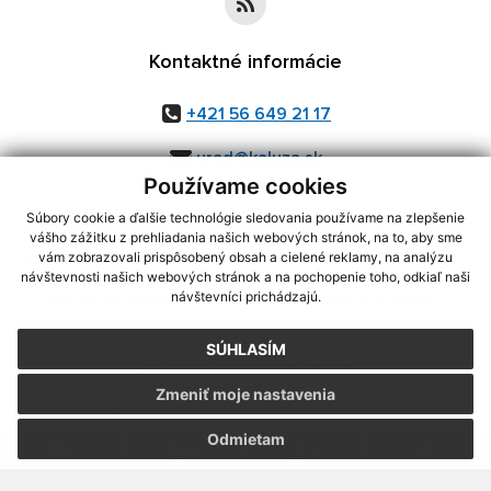
Kontaktné informácie
+421 56 649 21 17
urad@kaluza.sk
Používame cookies
Súbory cookie a ďalšie technológie sledovania používame na zlepšenie
vášho zážitku z prehliadania našich webových stránok, na to, aby sme
využite možnosť získavania aktuálnych informácií s využitím RSS
,
vám zobrazovali prispôsobený obsah a cielené reklamy, na analýzu
CMS systém (redakčný) systém ECHELON 2,
návštevnosti našich webových stránok a na pochopenie toho, odkiaľ naši
Mapa stránok
,
web portál
,
návštevníci prichádzajú.
webhosting
,
webex.digital, s.r.o.
,
domény
,
registrácia domény
,
spoločnosť webex.digital, s.r.o.
,
technický prevádzkovateľ
SÚHLASÍM
Posledná aktualizácia:
05.08.2026
Zmeniť moje nastavenia
Vytlačiť stránku
|
Vyhlásenie o prístupnosti
Autorské práva
|
Cookies
Odmietam
.
.
.
.
.
.