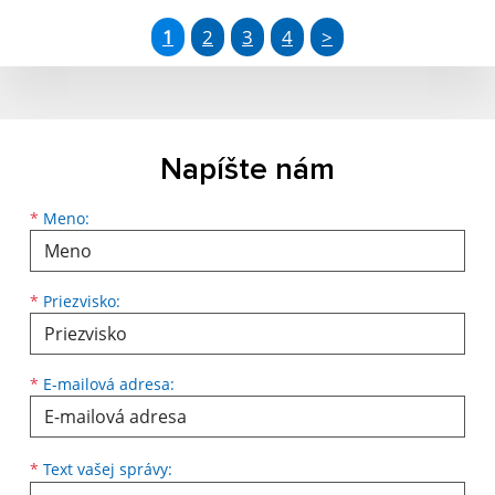
1
2
3
4
>
Napíšte nám
Meno
Priezvisko
E-mailová adresa
*
Meno:
*
Priezvisko:
*
E-mailová adresa:
Text vašej správy...
*
Text vašej správy: