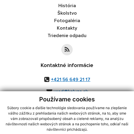
História
Školstvo
Fotogaléria
Kontakty
Triedenie odpadu
Kontaktné informácie
+421 56 649 21 17
urad@kaluza.sk
Používame cookies
Súbory cookie a ďalšie technológie sledovania používame na zlepšenie
vášho zážitku z prehliadania našich webových stránok, na to, aby sme
využite možnosť získavania aktuálnych informácií s využitím RSS
,
vám zobrazovali prispôsobený obsah a cielené reklamy, na analýzu
CMS systém (redakčný) systém ECHELON 2,
návštevnosti našich webových stránok a na pochopenie toho, odkiaľ naši
Mapa stránok
,
web portál
,
návštevníci prichádzajú.
webhosting
,
webex.digital, s.r.o.
,
domény
,
registrácia domény
,