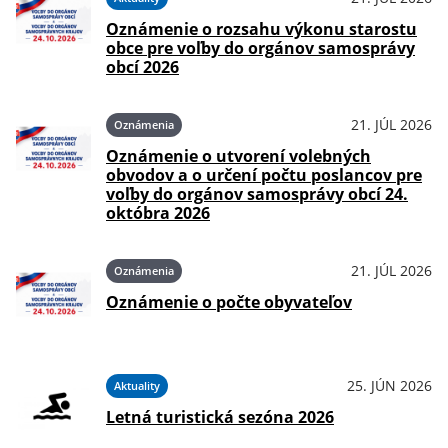
Oznámenie o rozsahu výkonu starostu
obce pre voľby do orgánov samosprávy
obcí 2026
21. JÚL 2026
Oznámenia
Oznámenie o utvorení volebných
obvodov a o určení počtu poslancov pre
voľby do orgánov samosprávy obcí 24.
októbra 2026
21. JÚL 2026
Oznámenia
Oznámenie o počte obyvateľov
25. JÚN 2026
Aktuality
Letná turistická sezóna 2026