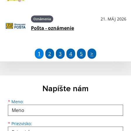
21. MÁJ 2026
Oznámenia
Pošta - oznámenie
1
2
3
4
5
>
Napíšte nám
Meno
Priezvisko
E-mailová adresa
*
Meno:
*
Priezvisko: