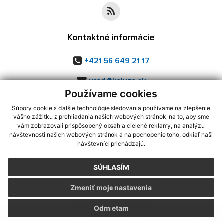
Kontaktné informácie
+421 56 649 21 17
urad@kaluza.sk
Používame cookies
Súbory cookie a ďalšie technológie sledovania používame na zlepšenie
vášho zážitku z prehliadania našich webových stránok, na to, aby sme
využite možnosť získavania aktuálnych informácií s využitím RSS
,
vám zobrazovali prispôsobený obsah a cielené reklamy, na analýzu
návštevnosti našich webových stránok a na pochopenie toho, odkiaľ naši
CMS systém (redakčný) systém ECHELON 2,
Mapa stránok
,
web portál
,
návštevníci prichádzajú.
webhosting
,
webex.digital, s.r.o.
,
domény
,
registrácia domény
,
spoločnosť webex.digital, s.r.o.
,
technický prevádzkovateľ
SÚHLASÍM
Posledná aktualizácia:
05.08.2026
Zmeniť moje nastavenia
Vytlačiť stránku
|
Vyhlásenie o prístupnosti
Autorské práva
|
Cookies
Odmietam
.
.
.
.
.
.