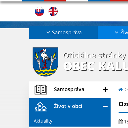
Samospráva
Živ
Oficiálne stránky
OBEC KAL
Samospráva
Oz
Život v obci
Aktuality
13