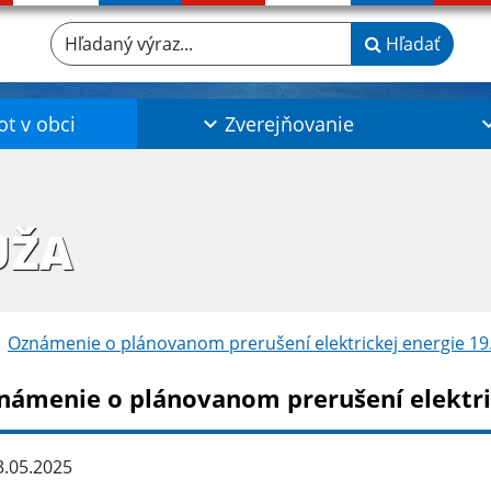
Hľadaný výraz...
Hľadať
ot v obci
Zverejňovanie
UŽA
Oznámenie o plánovanom prerušení elektrickej energie 19
námenie o plánovanom prerušení elektric
.05.2025