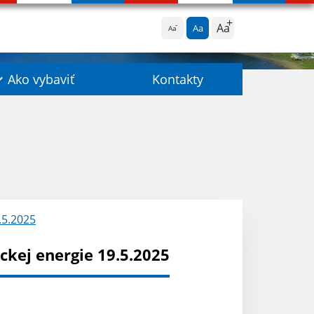
Aa
Aa
Aa
Ako vybaviť
Kontakty
.5.2025
kej energie 19.5.2025