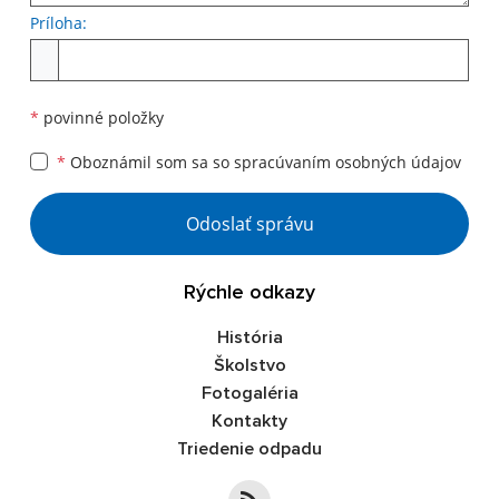
Príloha:
Príloha
*
povinné položky
*
Oboznámil som sa so
spracúvaním osobných údajov
Google reCaptcha Response
Odoslať správu
Rýchle odkazy
História
Školstvo
Fotogaléria
Kontakty
Triedenie odpadu