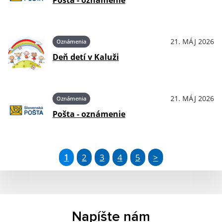
21. MÁJ 2026
Oznámenia
Deň detí v Kaluži
21. MÁJ 2026
Oznámenia
Pošta - oznámenie
1
2
3
4
5
>
Napíšte nám