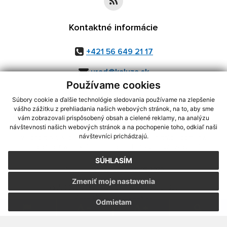
Kontaktné informácie
+421 56 649 21 17
urad@kaluza.sk
Používame cookies
Súbory cookie a ďalšie technológie sledovania používame na zlepšenie
vášho zážitku z prehliadania našich webových stránok, na to, aby sme
využite možnosť získavania aktuálnych informácií s využitím RSS
,
vám zobrazovali prispôsobený obsah a cielené reklamy, na analýzu
CMS systém (redakčný) systém ECHELON 2,
Mapa stránok
,
web portál
,
návštevnosti našich webových stránok a na pochopenie toho, odkiaľ naši
návštevníci prichádzajú.
webhosting
,
webex.digital, s.r.o.
,
domény
,
registrácia domény
,
spoločnosť webex.digital, s.r.o.
,
technický prevádzkovateľ
SÚHLASÍM
Posledná aktualizácia:
05.08.2026
Zmeniť moje nastavenia
Vytlačiť stránku
|
Vyhlásenie o prístupnosti
Autorské práva
|
Cookies
Odmietam
.
.
.
.
.
.
webdesign
|