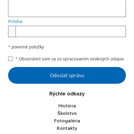
Príloha:
Príloha
*
povinné položky
*
Oboznámil som sa so
spracúvaním osobných údajov
Google reCaptcha Response
Odoslať správu
Rýchle odkazy
História
Školstvo
Fotogaléria
Kontakty