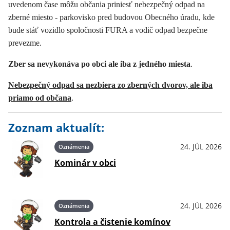
uvedenom čase môžu občania priniesť nebezpečný odpad na
zberné miesto - parkovisko pred budovou Obecného úradu, kde
bude stáť vozidlo spoločnosti FURA a vodič odpad bezpečne
prevezme.
Zber sa nevykonáva po obci ale iba z jedného miesta
.
Nebezpečný odpad sa nezbiera zo zberných dvorov, ale iba
priamo od občana
.
Zoznam aktualít:
24. JÚL 2026
Oznámenia
Kominár v obci
24. JÚL 2026
Oznámenia
Kontrola a čistenie komínov