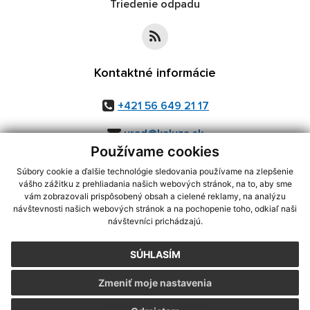
Triedenie odpadu
Kontaktné informácie
+421 56 649 21 17
urad@kaluza.sk
Používame cookies
Súbory cookie a ďalšie technológie sledovania používame na zlepšenie
vášho zážitku z prehliadania našich webových stránok, na to, aby sme
využite možnosť získavania aktuálnych informácií s využitím RSS
,
vám zobrazovali prispôsobený obsah a cielené reklamy, na analýzu
CMS systém (redakčný) systém ECHELON 2,
Mapa stránok
,
web portál
,
návštevnosti našich webových stránok a na pochopenie toho, odkiaľ naši
návštevníci prichádzajú.
webhosting
,
webex.digital, s.r.o.
,
domény
,
registrácia domény
,
spoločnosť webex.digital, s.r.o.
,
technický prevádzkovateľ
SÚHLASÍM
Posledná aktualizácia:
05.08.2026
Zmeniť moje nastavenia
Vytlačiť stránku
|
Vyhlásenie o prístupnosti
Autorské práva
|
Cookies