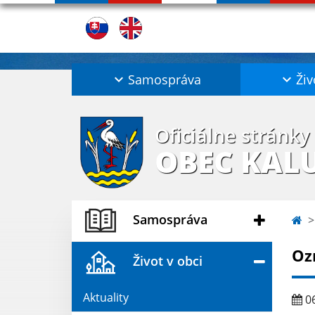
Samospráva
Živ
Oficiálne stránky
OBEC KAL
Samospráva
Oz
Život v obci
Aktuality
06