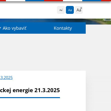
Aa
Aa
Aa
Ako vybaviť
Kontakty
.3.2025
kej energie 21.3.2025