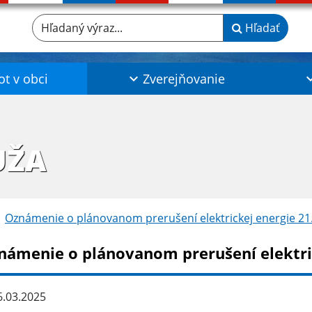
Hľadaný výraz...
Hľadať
ot v obci
Zverejňovanie
UŽA
Oznámenie o plánovanom prerušení elektrickej energie 21
námenie o plánovanom prerušení elektric
.03.2025