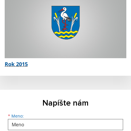
Rok 2015
Napíšte nám
Meno
Priezvisko
E-mailová adresa
*
Meno: