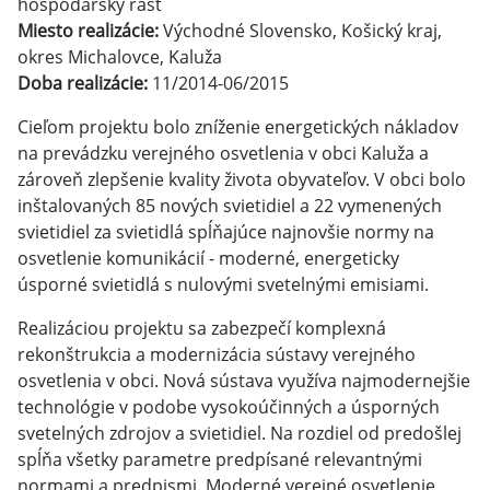
hospodársky rast
Miesto realizácie:
Východné Slovensko, Košický kraj,
okres Michalovce, Kaluža
Doba realizácie:
11/2014-06/2015
Cieľom projektu bolo zníženie energetických nákladov
na prevádzku verejného osvetlenia v obci Kaluža a
zároveň zlepšenie kvality života obyvateľov. V obci bolo
inštalovaných 85 nových svietidiel a 22 vymenených
svietidiel za svietidlá spĺňajúce najnovšie normy na
osvetlenie komunikácií - moderné, energeticky
úsporné svietidlá s nulovými svetelnými emisiami.
Realizáciou projektu sa zabezpečí komplexná
rekonštrukcia a modernizácia sústavy verejného
osvetlenia v obci. Nová sústava využíva najmodernejšie
technológie v podobe vysokoúčinných a úsporných
svetelných zdrojov a svietidiel. Na rozdiel od predošlej
spĺňa všetky parametre predpísané relevantnými
normami a predpismi. Moderné verejné osvetlenie