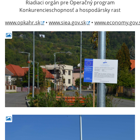
Riadiaci orgán pre Operačný program
Konkurencieschopnosť a hospodársky rast
www.opkahr.sk
•
www.siea.gov.sk
•
www.economy.gov.