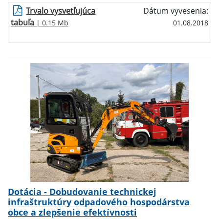
Trvalo vysvetľujúca
Dátum vyvesenia:
tabuľa
| 0.15 Mb
01.08.2018
Dotácia - Dobudovanie technickej
infraštruktúry odpadového hospodárstva
obce a zlepšenie efektívnosti