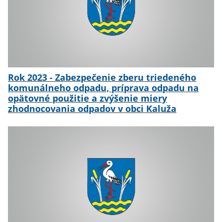
Rok 2023 - Zabezpečenie zberu triedeného
komunálneho odpadu, príprava odpadu na
opätovné použitie a zvýšenie miery
zhodnocovania odpadov v obci Kaluža