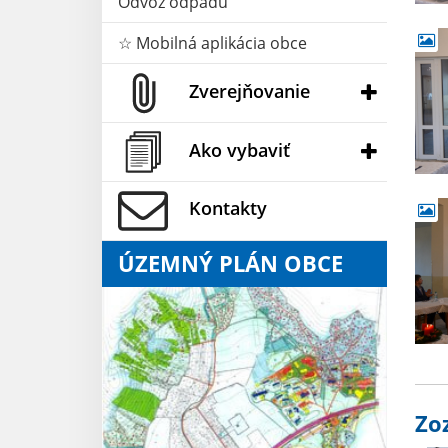
Odvoz odpadu
☆ Mobilná aplikácia obce
Zverejňovanie
Ako vybaviť
Kontakty
ÚZEMNÝ PLÁN OBCE
Zo