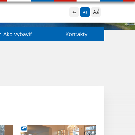
Aa
Aa
Aa
Ako vybaviť
Kontakty