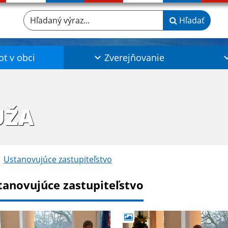
Hľadaný výraz...
Hľadať
ot v obci
Zverejňovanie
UŽA
Ustanovujúce zastupiteľstvo
tanovujúce zastupiteľstvo