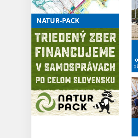
NATUR-PACK
o
ob