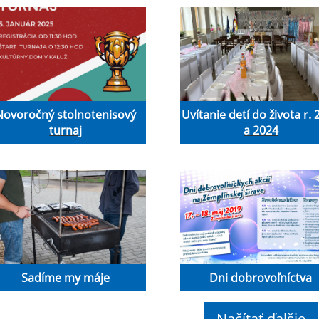
Novoročný stolnotenisový
Uvítanie detí do života r.
turnaj
a 2024
Sadíme my máje
Dni dobrovoľníctva
Načítať ďalšie