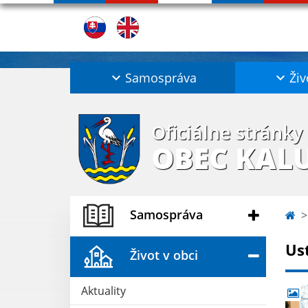
Samospráva
Živ
Oficiálne stránky
OBEC KAL
Samospráva
Us
Život v obci
Aktuality