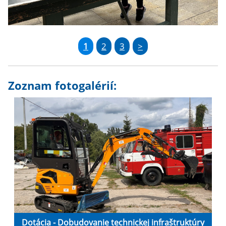
1
2
3
>
Zoznam fotogalérií:
Dotácia - Dobudovanie technickej infraštruktúry