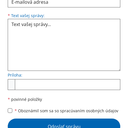
Text vašej správy...
*
Text vašej správy:
Príloha:
Príloha
*
povinné položky
*
Oboznámil som sa so
spracúvaním osobných údajov
Google reCaptcha Response
Odoslať správu