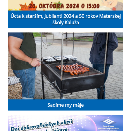
Úcta k starším, Jubilanti 2024 a 50 rokov Materskej
školy Kaluža
Sadíme my máje