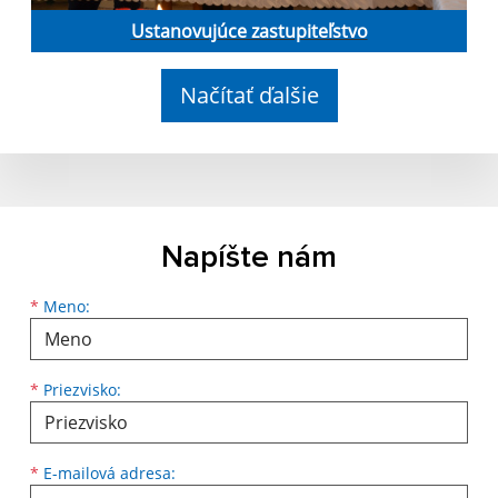
Ustanovujúce zastupiteľstvo
Načítať ďalšie
Napíšte nám
Meno
Priezvisko
E-mailová adresa
*
Meno:
*
Priezvisko:
*
E-mailová adresa: