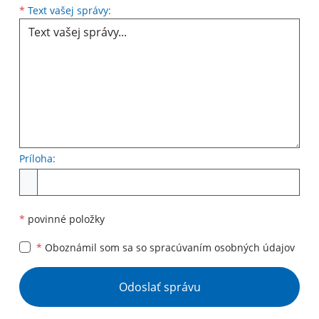
Text vašej správy...
*
Text vašej správy:
Príloha:
Príloha
*
povinné položky
*
Oboznámil som sa so
spracúvaním osobných údajov
Google reCaptcha Response
Odoslať správu