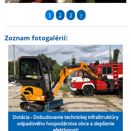
1
2
3
>
Zoznam fotogalérií:
Dotácia - Dobudovanie technickej infraštruktúry
odpadového hospodárstva obce a zlepšenie
efektívnosti