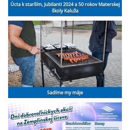
Úcta k starším, Jubilanti 2024 a 50 rokov Materskej
školy Kaluža
Sadíme my máje