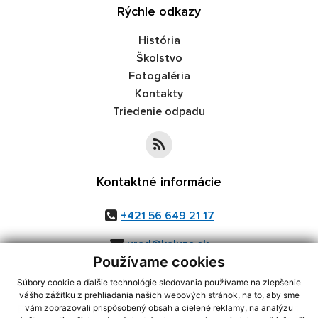
Rýchle odkazy
História
Školstvo
Fotogaléria
Kontakty
Triedenie odpadu
Kontaktné informácie
+421 56 649 21 17
urad@kaluza.sk
Používame cookies
Súbory cookie a ďalšie technológie sledovania používame na zlepšenie
vášho zážitku z prehliadania našich webových stránok, na to, aby sme
využite možnosť získavania aktuálnych informácií s využitím RSS
,
vám zobrazovali prispôsobený obsah a cielené reklamy, na analýzu