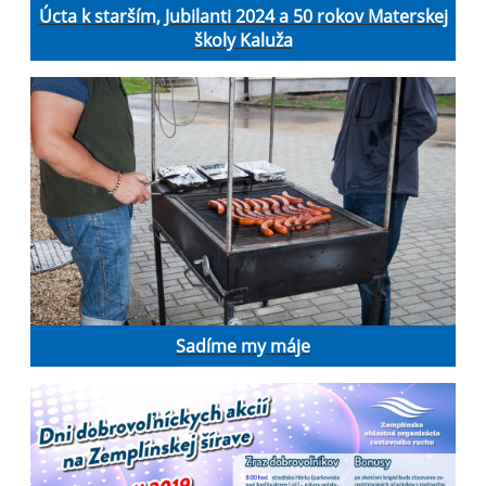
Úcta k starším, Jubilanti 2024 a 50 rokov Materskej
školy Kaluža
Sadíme my máje