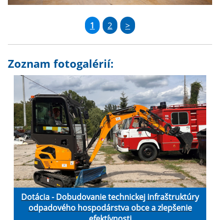
1
2
>
Zoznam fotogalérií:
Dotácia - Dobudovanie technickej infraštruktúry
odpadového hospodárstva obce a zlepšenie
efektívnosti