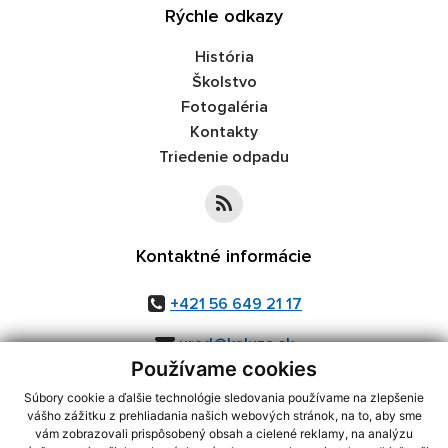
Rýchle odkazy
História
Školstvo
Fotogaléria
Kontakty
Triedenie odpadu
Kontaktné informácie
+421 56 649 21 17
urad@kaluza.sk
Používame cookies
Súbory cookie a ďalšie technológie sledovania používame na zlepšenie
vášho zážitku z prehliadania našich webových stránok, na to, aby sme
využite možnosť získavania aktuálnych informácií s využitím RSS
,
vám zobrazovali prispôsobený obsah a cielené reklamy, na analýzu