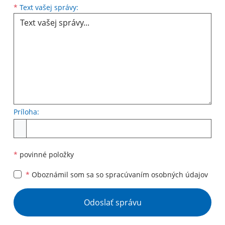
Text vašej správy...
*
Text vašej správy:
Príloha:
Príloha
*
povinné položky
*
Oboznámil som sa so
spracúvaním osobných údajov
Google reCaptcha Response
Odoslať správu