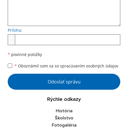
Príloha:
Príloha
*
povinné položky
*
Oboznámil som sa so
spracúvaním osobných údajov
Google reCaptcha Response
Odoslať správu
Rýchle odkazy
História
Školstvo
Fotogaléria