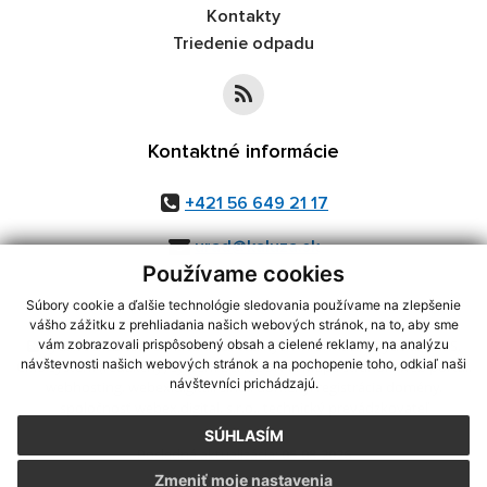
Kontakty
Triedenie odpadu
Kontaktné informácie
+421 56 649 21 17
urad@kaluza.sk
Používame cookies
Súbory cookie a ďalšie technológie sledovania používame na zlepšenie
vášho zážitku z prehliadania našich webových stránok, na to, aby sme
využite možnosť získavania aktuálnych informácií s využitím RSS
,
vám zobrazovali prispôsobený obsah a cielené reklamy, na analýzu
návštevnosti našich webových stránok a na pochopenie toho, odkiaľ naši
CMS systém (redakčný) systém ECHELON 2,
Mapa stránok
,
web portál
,
návštevníci prichádzajú.
webhosting
,
webex.digital, s.r.o.
,
domény
,
registrácia domény
,
spoločnosť webex.digital, s.r.o.
,
technický prevádzkovateľ
SÚHLASÍM
Posledná aktualizácia:
05.08.2026
Zmeniť moje nastavenia