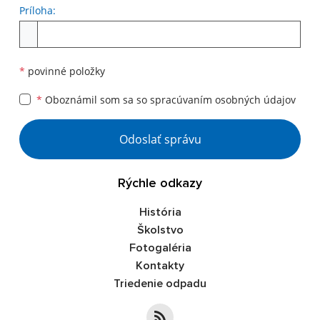
Príloha:
Príloha
*
povinné položky
*
Oboznámil som sa so
spracúvaním osobných údajov
Google reCaptcha Response
Odoslať správu
Rýchle odkazy
História
Školstvo
Fotogaléria
Kontakty
Triedenie odpadu