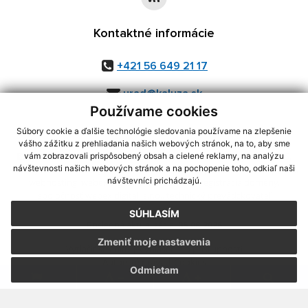
Kontaktné informácie
+421 56 649 21 17
urad@kaluza.sk
Používame cookies
Súbory cookie a ďalšie technológie sledovania používame na zlepšenie
vášho zážitku z prehliadania našich webových stránok, na to, aby sme
využite možnosť získavania aktuálnych informácií s využitím RSS
,
vám zobrazovali prispôsobený obsah a cielené reklamy, na analýzu
CMS systém (redakčný) systém ECHELON 2,
Mapa stránok
,
web portál
,
návštevnosti našich webových stránok a na pochopenie toho, odkiaľ naši
návštevníci prichádzajú.
webhosting
,
webex.digital, s.r.o.
,
domény
,
registrácia domény
,
spoločnosť webex.digital, s.r.o.
,
technický prevádzkovateľ
SÚHLASÍM
Posledná aktualizácia:
05.08.2026
Zmeniť moje nastavenia
Vytlačiť stránku
|
Vyhlásenie o prístupnosti
Autorské práva
|
Cookies
Odmietam
.
.
.
.
.
.
webdesign
|