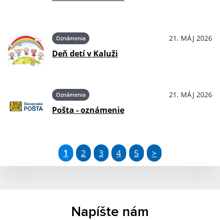
21. MÁJ 2026
Oznámenia
Deň detí v Kaluži
21. MÁJ 2026
Oznámenia
Pošta - oznámenie
1
2
3
4
5
>
Napíšte nám