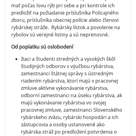
mať počas lovu rýb pri sebe a pri kontrole ich
predložiť na požiadanie príslušníka Policajného
zboru, príslušníka obecnej polície alebo členovi
rybárskej stráže. Rybársky lístok a povolenie na
rybolov sú verejné listiny a sú neprenosné.
Od poplatku sú oslobodení
žiaci a študenti stredných a vysokých škôl
študijných odborov s výučbou rybárstva,
zamestnanci štátnej správy s ústredným
riadením rybárstva, ktorí majú v pracovnej
zmluve aktívne vykonávanie rybárstva,
odborní zamestnanci na úseku rybárstva, ak
majú vykonávanie rybárstva vo svojej
pracovnej zmluve, zamestnanci Slovenského
rybárskeho zväzu, rybárski hospodári a ich
zástupcovia a osoby ustanovené ako
rybárska stráž po predložení potvrdenia o