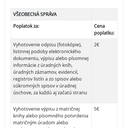
VŠEOBECNÁ SPRÁVA
Poplatok za:
Cena
poplatku:
Vyhotovenie odpisu (fotokópie),
2€
listinnej podoby elektronického
dokumentu, výpisu alebo písomnej
informácie z úradných kníh,
úradných záznamov, evidencií,
registrov listín a zo spisov alebo
súkromných spisov v úradnej
úschove, za každú aj začatú stranu
Vyhotovenie výpisu z matričnej
5€
knihy alebo písomného potvrdenia
matričným úradom alebo