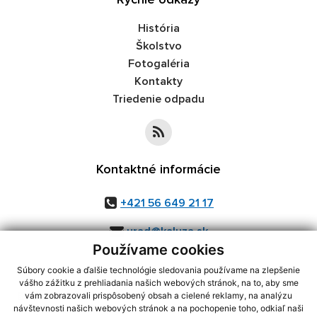
Rýchle odkazy
História
Školstvo
Fotogaléria
Kontakty
Triedenie odpadu
Kontaktné informácie
+421 56 649 21 17
urad@kaluza.sk
Používame cookies
Súbory cookie a ďalšie technológie sledovania používame na zlepšenie
vášho zážitku z prehliadania našich webových stránok, na to, aby sme
využite možnosť získavania aktuálnych informácií s využitím RSS
,
vám zobrazovali prispôsobený obsah a cielené reklamy, na analýzu
CMS systém (redakčný) systém ECHELON 2,
Mapa stránok
,
web portál
,
návštevnosti našich webových stránok a na pochopenie toho, odkiaľ naši