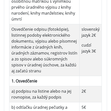
osobitnou matrikou s výnimkou
prvého úradného výpisu z knihy
narodení, knihy manželstiev, knihy
úmrtí
Osvedčenie odpisu (fotokópie),
slovenský
listinnej podoby elektronického
jazyk 2€
dokumentu, výpisu alebo písomnej
cudzí
informácie z úradných kníh,
jazyk 3€
úradných záznamov, registrov listín
a zo spisov alebo súkromných
spisov v úradnej úschove, za každú
aj začatú stranu
1. Osvedčenie
a) podpisu na listine alebo na jej
2€
rovnopise, za každý podpis
b) odtlačku úradnej pečiatky a
5€