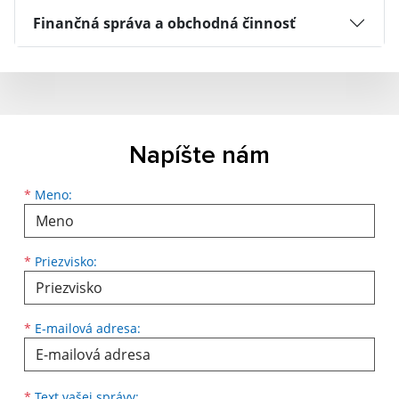
Finančná správa a obchodná činnosť
Napíšte nám
Meno
Priezvisko
E-mailová adresa
*
Meno:
*
Priezvisko:
*
E-mailová adresa:
Text vašej správy...
*
Text vašej správy: