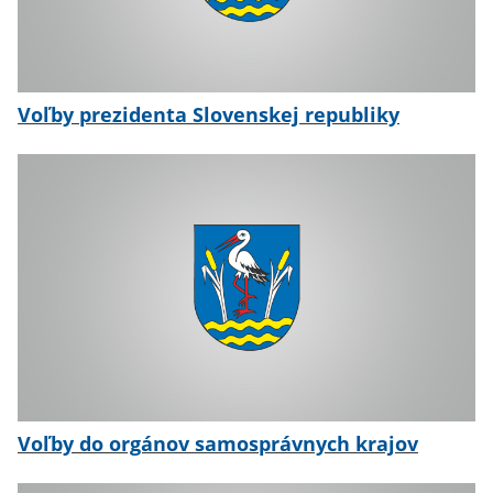
Voľby prezidenta Slovenskej republiky
Voľby do orgánov samosprávnych krajov