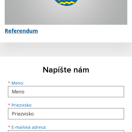
Referendum
Napíšte nám
Meno
Priezvisko
E-mailová adresa
*
Meno:
*
Priezvisko:
*
E-mailová adresa: