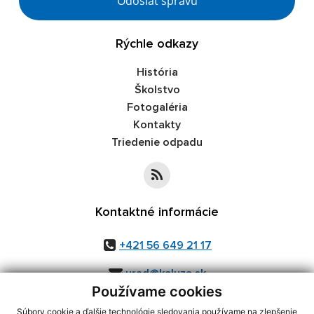
Odoslať správu
Rýchle odkazy
História
Školstvo
Fotogaléria
Kontakty
Triedenie odpadu
Kontaktné informácie
+421 56 649 21 17
urad@kaluza.sk
Používame cookies
Súbory cookie a ďalšie technológie sledovania používame na zlepšenie