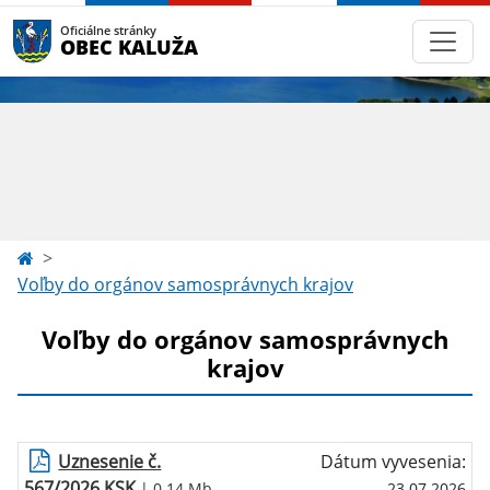
Oficiálne stránky
OBEC KALUŽA
Voľby do orgánov samosprávnych krajov
Voľby do orgánov samosprávnych
krajov
Uznesenie č.
Dátum vyvesenia:
567/2026 KSK
| 0.14 Mb
23.07.2026