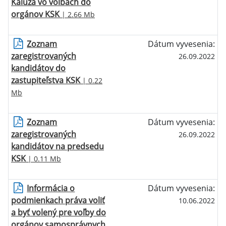
Kaluža vo voľbách do
orgánov KSK
| 2.66 Mb
Zoznam
Dátum vyvesenia:
zaregistrovaných
26.09.2022
kandidátov do
zastupiteľstva KSK
| 0.22
Mb
Zoznam
Dátum vyvesenia:
zaregistrovaných
26.09.2022
kandidátov na predsedu
KSK
| 0.11 Mb
Informácia o
Dátum vyvesenia:
podmienkach práva voliť
10.06.2022
a byť volený pre voľby do
orgánov samosprávnych