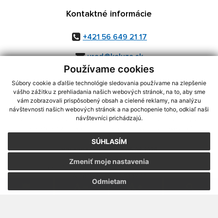
Kontaktné informácie
+421 56 649 21 17
urad@kaluza.sk
Používame cookies
Súbory cookie a ďalšie technológie sledovania používame na zlepšenie
vášho zážitku z prehliadania našich webových stránok, na to, aby sme
využite možnosť získavania aktuálnych informácií s využitím RSS
,
vám zobrazovali prispôsobený obsah a cielené reklamy, na analýzu
návštevnosti našich webových stránok a na pochopenie toho, odkiaľ naši
CMS systém (redakčný) systém ECHELON 2,
Mapa stránok
,
web portál
,
návštevníci prichádzajú.
webhosting
,
webex.digital, s.r.o.
,
domény
,
registrácia domény
,
spoločnosť webex.digital, s.r.o.
,
technický prevádzkovateľ
SÚHLASÍM
Posledná aktualizácia:
05.08.2026
Zmeniť moje nastavenia
Vytlačiť stránku
|
Vyhlásenie o prístupnosti
Autorské práva
|
Cookies
Odmietam
.
.
.
.
.
.
webdesign
|