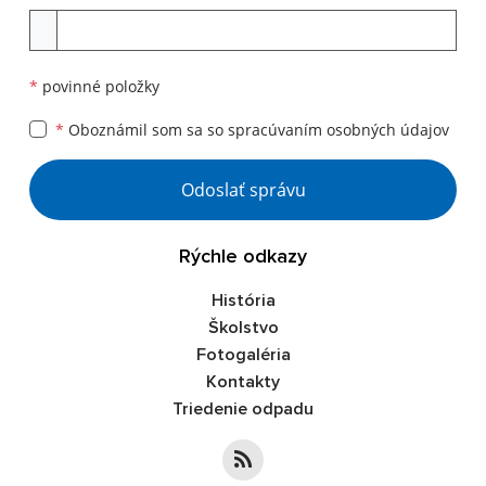
Príloha
*
povinné položky
*
Oboznámil som sa so
spracúvaním osobných údajov
Google reCaptcha Response
Odoslať správu
Rýchle odkazy
História
Školstvo
Fotogaléria
Kontakty
Triedenie odpadu