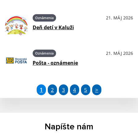
21. MÁJ 2026
Oznámenia
Deň detí v Kaluži
21. MÁJ 2026
Oznámenia
Pošta - oznámenie
1
2
3
4
5
>
Napíšte nám