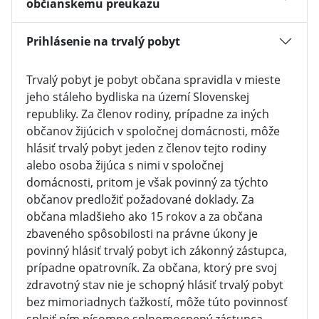
občianskemu preukazu
Prihlásenie na trvalý pobyt
Trvalý pobyt je pobyt občana spravidla v mieste
jeho stáleho bydliska na území Slovenskej
republiky. Za členov rodiny, prípadne za iných
občanov žijúcich v spoločnej domácnosti, môže
hlásiť trvalý pobyt jeden z členov tejto rodiny
alebo osoba žijúca s nimi v spoločnej
domácnosti, pritom je však povinný za týchto
občanov predložiť požadované doklady. Za
občana mladšieho ako 15 rokov a za občana
zbaveného spôsobilosti na právne úkony je
povinný hlásiť trvalý pobyt ich zákonný zástupca,
prípadne opatrovník. Za občana, ktorý pre svoj
zdravotný stav nie je schopný hlásiť trvalý pobyt
bez mimoriadnych ťažkostí, môže túto povinnosť