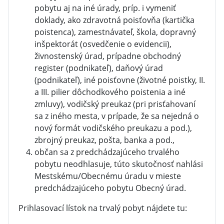
pobytu aj na iné úrady, príp. i vymeniť
doklady, ako zdravotná poisťovňa (kartička
poistenca), zamestnávateľ, škola, dopravný
inšpektorát (osvedčenie o evidencii),
živnostenský úrad, prípadne obchodný
register (podnikateľ), daňový úrad
(podnikateľ), iné poisťovne (životné poistky, II.
a III. pilier dôchodkového poistenia a iné
zmluvy), vodičský preukaz (pri prisťahovaní
sa z iného mesta, v prípade, že sa nejedná o
nový formát vodičského preukazu a pod.),
zbrojný preukaz, pošta, banka a pod.,
občan sa z predchádzajúceho trvalého
pobytu neodhlasuje, túto skutočnosť nahlási
Mestskému/Obecnému úradu v mieste
predchádzajúceho pobytu Obecný úrad.
Prihlasovací lístok na trvalý pobyt nájdete tu: