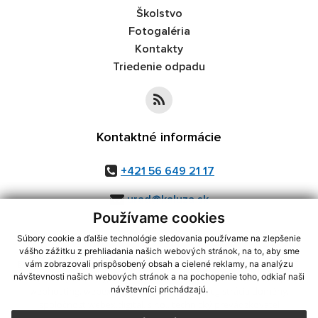
Školstvo
Fotogaléria
Kontakty
Triedenie odpadu
Kontaktné informácie
+421 56 649 21 17
urad@kaluza.sk
Používame cookies
Súbory cookie a ďalšie technológie sledovania používame na zlepšenie
vášho zážitku z prehliadania našich webových stránok, na to, aby sme
využite možnosť získavania aktuálnych informácií s využitím RSS
,
vám zobrazovali prispôsobený obsah a cielené reklamy, na analýzu
CMS systém (redakčný) systém ECHELON 2,
Mapa stránok
,
web portál
,
návštevnosti našich webových stránok a na pochopenie toho, odkiaľ naši
návštevníci prichádzajú.
webhosting
,
webex.digital, s.r.o.
,
domény
,
registrácia domény
,
spoločnosť webex.digital, s.r.o.
,
technický prevádzkovateľ