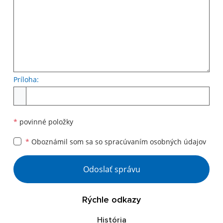
Príloha:
Príloha
*
povinné položky
*
Oboznámil som sa so
spracúvaním osobných údajov
Google reCaptcha Response
Odoslať správu
Rýchle odkazy
História