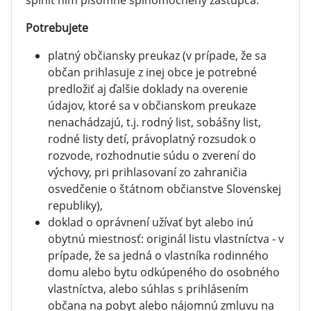
splniť ním písomne splnomocnený zástupca.
Potrebujete
platný občiansky preukaz (v prípade, že sa
občan prihlasuje z inej obce je potrebné
predložiť aj ďalšie doklady na overenie
údajov, ktoré sa v občianskom preukaze
nenachádzajú, t.j. rodný list, sobášny list,
rodné listy detí, právoplatný rozsudok o
rozvode, rozhodnutie súdu o zverení do
výchovy, pri prihlasovaní zo zahraničia
osvedčenie o štátnom občianstve Slovenskej
republiky),
doklad o oprávnení užívať byt alebo inú
obytnú miestnosť: originál listu vlastníctva - v
prípade, že sa jedná o vlastníka rodinného
domu alebo bytu odkúpeného do osobného
vlastníctva, alebo súhlas s prihlásením
občana na pobyt alebo nájomnú zmluvu na