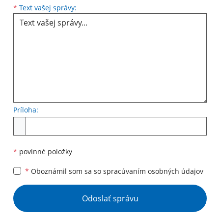
Text vašej správy...
*
Text vašej správy:
Príloha:
Príloha
*
povinné položky
*
Oboznámil som sa so
spracúvaním osobných údajov
Google reCaptcha Response
Odoslať správu