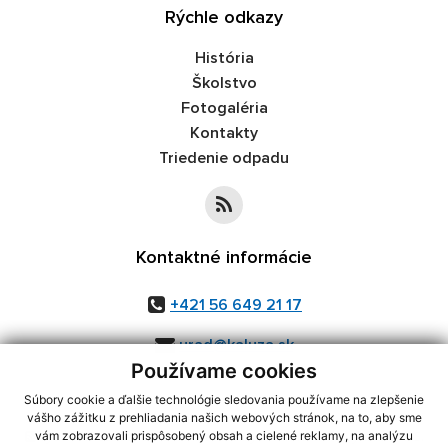
Rýchle odkazy
História
Školstvo
Fotogaléria
Kontakty
Triedenie odpadu
Kontaktné informácie
+421 56 649 21 17
urad@kaluza.sk
Používame cookies
Súbory cookie a ďalšie technológie sledovania používame na zlepšenie
vášho zážitku z prehliadania našich webových stránok, na to, aby sme
využite možnosť získavania aktuálnych informácií s využitím RSS
,
vám zobrazovali prispôsobený obsah a cielené reklamy, na analýzu