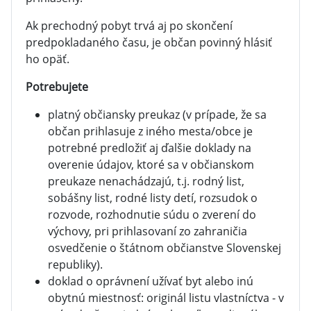
Ak prechodný pobyt trvá aj po skončení
predpokladaného času, je občan povinný hlásiť
ho opäť.
Potrebujete
platný občiansky preukaz (v prípade, že sa
občan prihlasuje z iného mesta/obce je
potrebné predložiť aj ďalšie doklady na
overenie údajov, ktoré sa v občianskom
preukaze nenachádzajú, t.j. rodný list,
sobášny list, rodné listy detí, rozsudok o
rozvode, rozhodnutie súdu o zverení do
výchovy, pri prihlasovaní zo zahraničia
osvedčenie o štátnom občianstve Slovenskej
republiky).
doklad o oprávnení užívať byt alebo inú
obytnú miestnosť: originál listu vlastníctva - v