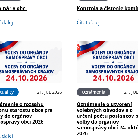
inár v obci
Kontrola a čistenie kom
ť ďalej
Čítať ďalej
tuality
21. JÚL 2026
Oznámenia
21. JÚ
ámenie o rozsahu
Oznámenie o utvorení
onu starostu obce pre
volebných obvodov a o
by do orgánov
určení počtu poslancov 
osprávy obcí 2026
voľby do orgánov
samosprávy obcí 24. okt
2026
ť ďalej