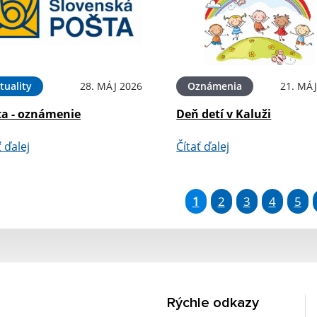
tuality
28. MÁJ 2026
Oznámenia
21. MÁJ
ta - oznámenie
Deň detí v Kaluži
ť ďalej
Čítať ďalej
1
2
3
4
5
Rýchle odkazy