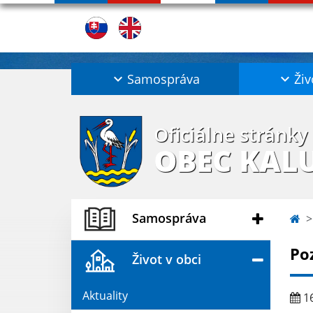
Samospráva
Živ
Oficiálne stránky
OBEC KAL
Samospráva
Po
Život v obci
Aktuality
16