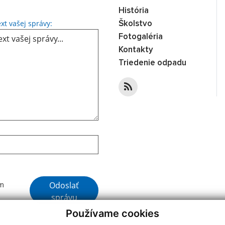
História
Text vašej správy...
xt vašej správy:
Školstvo
Fotogaléria
Kontakty
Triedenie odpadu
Google reCaptcha Response
Odoslať
ím
správu
Používame cookies