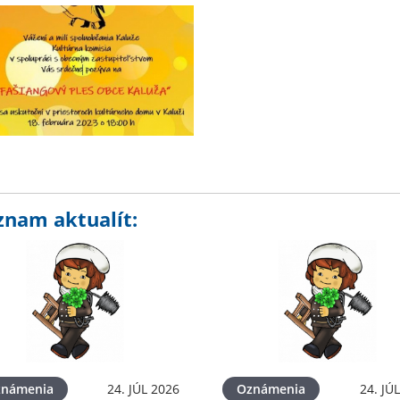
znam aktualít:
známenia
24. JÚL 2026
Oznámenia
24. JÚ