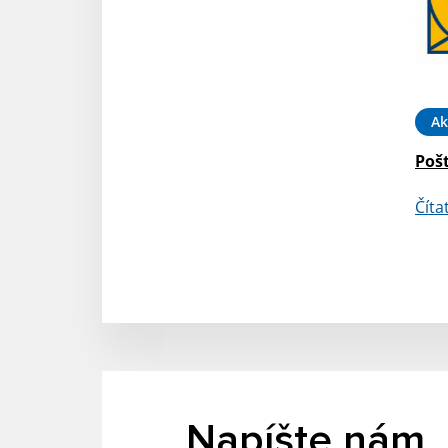
Ak
Poš
Číta
Napíšte nám