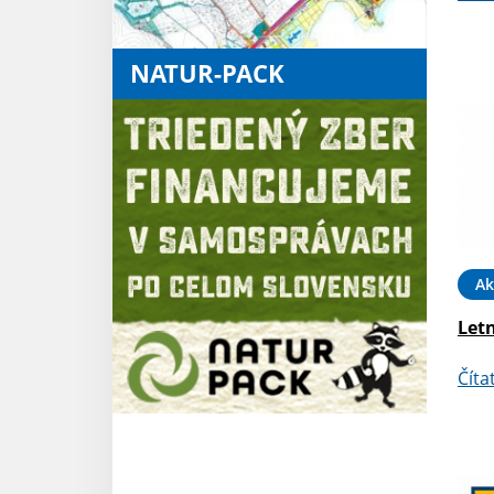
NATUR-PACK
Ak
Letn
Číta