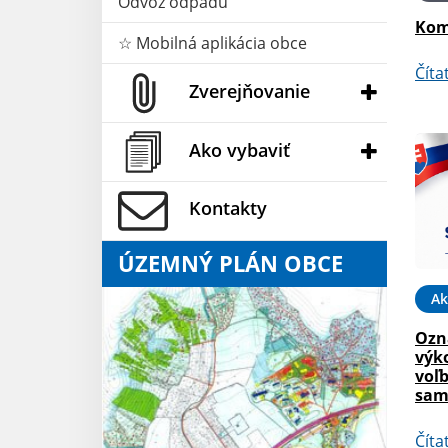
Odvoz odpadu
Kom
☆ Mobilná aplikácia obce
Číta
Zverejňovanie
Ako vybaviť
Kontakty
ÚZEMNÝ PLÁN OBCE
Ak
Ozn
výk
voľ
sam
Číta