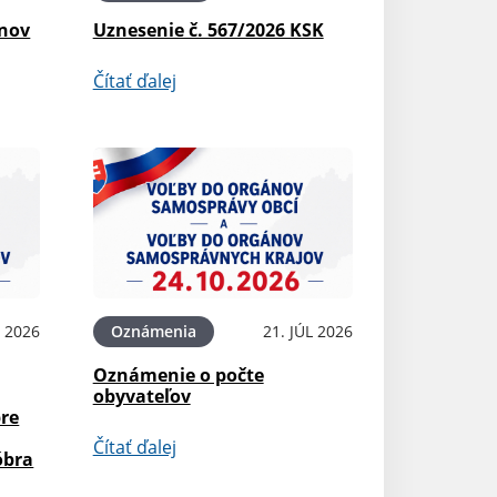
ínov
Uznesenie č. 567/2026 KSK
Čítať ďalej
L 2026
Oznámenia
21. JÚL 2026
Oznámenie o počte
obyvateľov
pre
Čítať ďalej
óbra