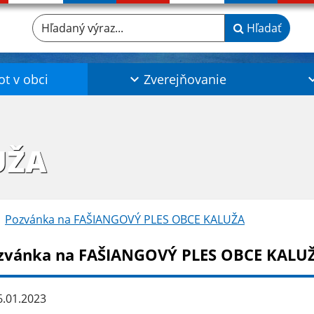
Hľadaný výraz...
Hľadať
ot v obci
Zverejňovanie
UŽA
Pozvánka na FAŠIANGOVÝ PLES OBCE KALUŽA
zvánka na FAŠIANGOVÝ PLES OBCE KALU
.01.2023