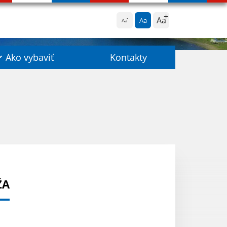
Aa
Aa
Aa
Ako vybaviť
Kontakty
ŽA