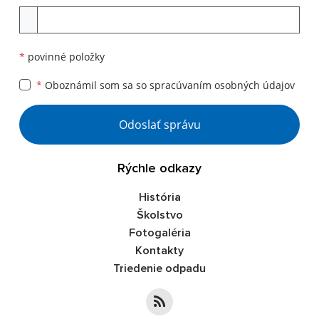
Príloha
*
povinné položky
*
Oboznámil som sa so
spracúvaním osobných údajov
Google reCaptcha Response
Odoslať správu
Rýchle odkazy
História
Školstvo
Fotogaléria
Kontakty
Triedenie odpadu