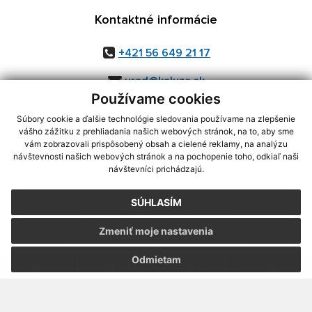
Kontaktné informácie
+421 56 649 21 17
urad@kaluza.sk
Používame cookies
Súbory cookie a ďalšie technológie sledovania používame na zlepšenie
vášho zážitku z prehliadania našich webových stránok, na to, aby sme
využite možnosť získavania aktuálnych informácií s využitím RSS
,
vám zobrazovali prispôsobený obsah a cielené reklamy, na analýzu
návštevnosti našich webových stránok a na pochopenie toho, odkiaľ naši
CMS systém (redakčný) systém ECHELON 2,
Mapa stránok
,
web portál
,
návštevníci prichádzajú.
webhosting
,
webex.digital, s.r.o.
,
domény
,
registrácia domény
,
spoločnosť webex.digital, s.r.o.
,
technický prevádzkovateľ
SÚHLASÍM
Posledná aktualizácia:
05.08.2026
Zmeniť moje nastavenia
Vytlačiť stránku
|
Vyhlásenie o prístupnosti
Autorské práva
|
Cookies
Odmietam
.
.
.
.
.
.
webdesign
|