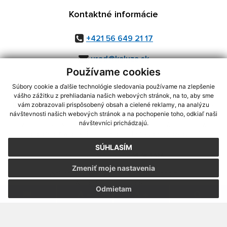
Kontaktné informácie
+421 56 649 21 17
urad@kaluza.sk
Používame cookies
Súbory cookie a ďalšie technológie sledovania používame na zlepšenie
vášho zážitku z prehliadania našich webových stránok, na to, aby sme
využite možnosť získavania aktuálnych informácií s využitím RSS
,
vám zobrazovali prispôsobený obsah a cielené reklamy, na analýzu
návštevnosti našich webových stránok a na pochopenie toho, odkiaľ naši
CMS systém (redakčný) systém ECHELON 2,
Mapa stránok
,
web portál
,
návštevníci prichádzajú.
webhosting
,
webex.digital, s.r.o.
,
domény
,
registrácia domény
,
spoločnosť webex.digital, s.r.o.
,
technický prevádzkovateľ
SÚHLASÍM
Posledná aktualizácia:
05.08.2026
Zmeniť moje nastavenia
Vytlačiť stránku
|
Vyhlásenie o prístupnosti
Autorské práva
|
Cookies
Odmietam
.
.
.
.
.
.
webdesign
|