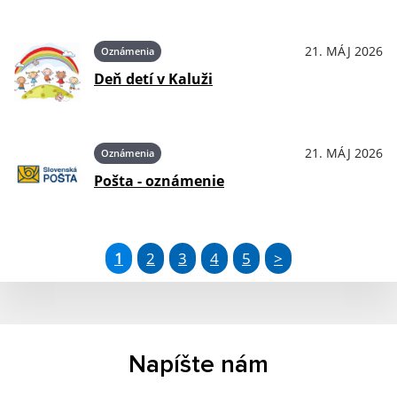
21. MÁJ 2026
Oznámenia
Deň detí v Kaluži
21. MÁJ 2026
Oznámenia
Pošta - oznámenie
1
2
3
4
5
>
Napíšte nám