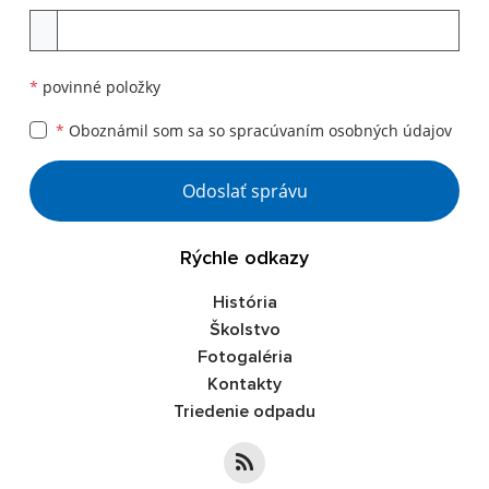
Príloha
*
povinné položky
*
Oboznámil som sa so
spracúvaním osobných údajov
Google reCaptcha Response
Odoslať správu
Rýchle odkazy
História
Školstvo
Fotogaléria
Kontakty
Triedenie odpadu