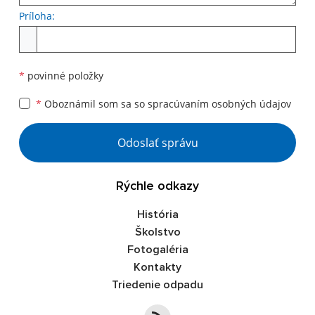
Príloha:
Príloha
*
povinné položky
*
Oboznámil som sa so
spracúvaním osobných údajov
Google reCaptcha Response
Odoslať správu
Rýchle odkazy
História
Školstvo
Fotogaléria
Kontakty
Triedenie odpadu