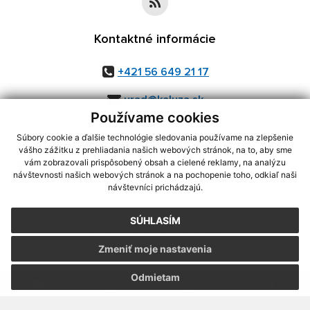
Kontaktné informácie
+421 56 649 21 17
urad@kaluza.sk
Používame cookies
Súbory cookie a ďalšie technológie sledovania používame na zlepšenie
vášho zážitku z prehliadania našich webových stránok, na to, aby sme
využite možnosť získavania aktuálnych informácií s využitím RSS
,
vám zobrazovali prispôsobený obsah a cielené reklamy, na analýzu
CMS systém (redakčný) systém ECHELON 2,
Mapa stránok
,
web portál
,
návštevnosti našich webových stránok a na pochopenie toho, odkiaľ naši
návštevníci prichádzajú.
webhosting
,
webex.digital, s.r.o.
,
domény
,
registrácia domény
,
spoločnosť webex.digital, s.r.o.
,
technický prevádzkovateľ
SÚHLASÍM
Posledná aktualizácia:
05.08.2026
Zmeniť moje nastavenia
Vytlačiť stránku
|
Vyhlásenie o prístupnosti
Autorské práva
|
Cookies
Odmietam
.
.
.
.
.
.