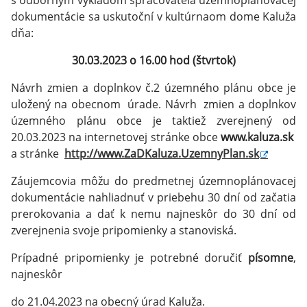
s odborným výkladom spracovateľa územnoplánovacej
dokumentácie sa uskutoční v kultúrnaom dome Kaluža
dňa:
30.03.2023 o 16.00 hod (štvrtok)
Návrh zmien a doplnkov č.2 územného plánu obce je
uložený na obecnom úrade. Návrh zmien a doplnkov
územného plánu obce je taktiež zverejnený od
20.03.2023 na internetovej stránke obce
www.kaluza.sk
a stránke
http://www.ZaDKaluza.UzemnyPlan.sk
Záujemcovia môžu do predmetnej územnoplánovacej
dokumentácie nahliadnuť v priebehu 30 dní od začatia
prerokovania a dať k nemu najneskôr do 30 dní od
zverejnenia svoje pripomienky a stanoviská.
Prípadné pripomienky je potrebné doručiť
písomne
,
najneskôr
do 21.04.2023 na obecný úrad Kaluža.