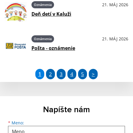
21. MÁJ 2026
Oznámenia
Deň detí v Kaluži
21. MÁJ 2026
Oznámenia
Pošta - oznámenie
1
2
3
4
5
>
Napíšte nám
Meno
Priezvisko
E-mailová adresa
*
Meno: