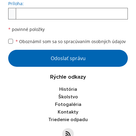
Príloha:
Príloha
*
povinné položky
*
Oboznámil som sa so
spracúvaním osobných údajov
Google reCaptcha Response
Odoslať správu
Rýchle odkazy
História
Školstvo
Fotogaléria
Kontakty
Triedenie odpadu