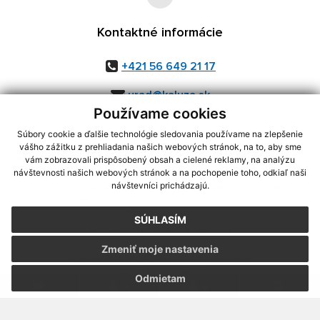
Kontaktné informácie
+421 56 649 21 17
urad@kaluza.sk
Používame cookies
Súbory cookie a ďalšie technológie sledovania používame na zlepšenie
vášho zážitku z prehliadania našich webových stránok, na to, aby sme
využite možnosť získavania aktuálnych informácií s využitím RSS
,
vám zobrazovali prispôsobený obsah a cielené reklamy, na analýzu
CMS systém (redakčný) systém ECHELON 2,
Mapa stránok
,
web portál
,
návštevnosti našich webových stránok a na pochopenie toho, odkiaľ naši
návštevníci prichádzajú.
webhosting
,
webex.digital, s.r.o.
,
domény
,
registrácia domény
,
spoločnosť webex.digital, s.r.o.
,
technický prevádzkovateľ
SÚHLASÍM
Posledná aktualizácia:
05.08.2026
Zmeniť moje nastavenia
Vytlačiť stránku
|
Vyhlásenie o prístupnosti
Autorské práva
|
Cookies
Odmietam
.
.
.
.
.
.
webdesign
|