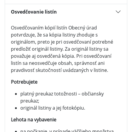
Osvedčovanie listín
Osvedčovaním kópií listín Obecný úrad
potvrdzuje, že sa kópia listiny zhoduje s
originálom, preto je pri osvedčovaní potrebné
predložiť originál listiny. Za originál listiny sa
považuje aj osvedčená kópia. Pri osvedčovaní
listín sa neosvedčuje obsah, správnosť ani
pravdivosť skutočností uvádzaných v listine.
Potrebujete
platný preukaz totožnosti – občiansky
preukaz;
originál listiny a jej fotokópiu.
Lehota na vybavenie
na počkanie, v prípade väčšieho množstva