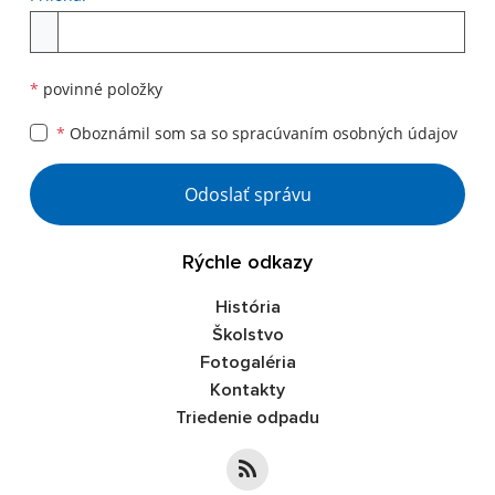
Príloha
*
povinné položky
*
Oboznámil som sa so
spracúvaním osobných údajov
Google reCaptcha Response
Odoslať správu
Rýchle odkazy
História
Školstvo
Fotogaléria
Kontakty
Triedenie odpadu