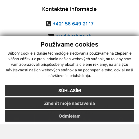
Kontaktné informácie
+421 56 649 21 17
urad@kaluza.sk
Používame cookies
Súbory cookie a ďalšie technológie sledovania používame na zlepšenie
vášho zážitku z prehliadania našich webových stránok, na to, aby sme
využite možnosť získavania aktuálnych informácií s využitím RSS
,
vám zobrazovali prispôsobený obsah a cielené reklamy, na analýzu
CMS systém (redakčný) systém ECHELON 2,
Mapa stránok
,
web portál
,
návštevnosti našich webových stránok a na pochopenie toho, odkiaľ naši
návštevníci prichádzajú.
webhosting
,
webex.digital, s.r.o.
,
domény
,
registrácia domény
,
spoločnosť webex.digital, s.r.o.
,
technický prevádzkovateľ
SÚHLASÍM
Posledná aktualizácia:
05.08.2026
Zmeniť moje nastavenia
Vytlačiť stránku
|
Vyhlásenie o prístupnosti
Autorské práva
|
Cookies
Odmietam
.
.
.
.
.
.
webdesign
|