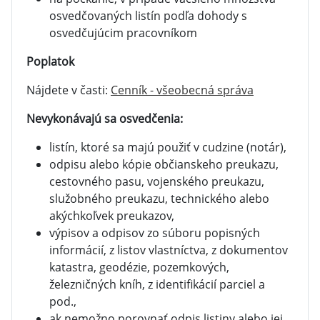
osvedčovaných listín podľa dohody s
osvedčujúcim pracovníkom
Poplatok
Nájdete v časti:
Cenník - všeobecná správa
Nevykonávajú sa osvedčenia:
listín, ktoré sa majú použiť v cudzine (notár),
odpisu alebo kópie občianskeho preukazu,
cestovného pasu, vojenského preukazu,
služobného preukazu, technického alebo
akýchkoľvek preukazov,
výpisov a odpisov zo súboru popisných
informácií, z listov vlastníctva, z dokumentov
katastra, geodézie, pozemkových,
železničných kníh, z identifikácií parciel a
pod.,
ak nemožno porovnať odpis listiny alebo jej