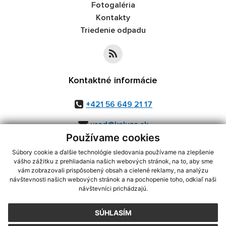
Fotogaléria
Kontakty
Triedenie odpadu
Kontaktné informácie
+421 56 649 21 17
urad@kaluza.sk
Používame cookies
Súbory cookie a ďalšie technológie sledovania používame na zlepšenie
vášho zážitku z prehliadania našich webových stránok, na to, aby sme
využite možnosť získavania aktuálnych informácií s využitím RSS
,
vám zobrazovali prispôsobený obsah a cielené reklamy, na analýzu
CMS systém (redakčný) systém ECHELON 2,
Mapa stránok
,
web portál
,
návštevnosti našich webových stránok a na pochopenie toho, odkiaľ naši
návštevníci prichádzajú.
webhosting
,
webex.digital, s.r.o.
,
domény
,
registrácia domény
,
spoločnosť webex.digital, s.r.o.
,
technický prevádzkovateľ
SÚHLASÍM
Posledná aktualizácia:
05.08.2026