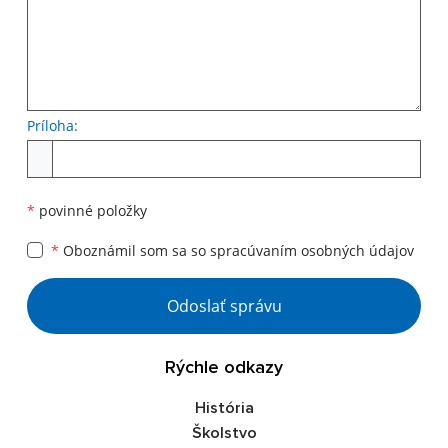
Príloha:
Príloha
*
povinné položky
*
Oboznámil som sa so
spracúvaním osobných údajov
Google reCaptcha Response
Odoslať správu
Rýchle odkazy
História
Školstvo