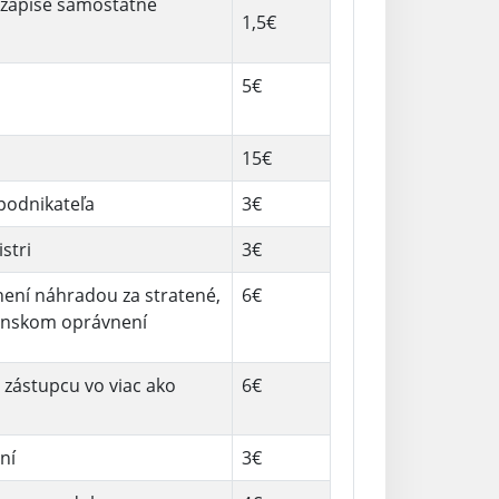
o zápise samostatne
1,5€
5€
15€
 podnikateľa
3€
stri
3€
ení náhradou za stratené,
6€
tenskom oprávnení
zástupcu vo viac ako
6€
ní
3€