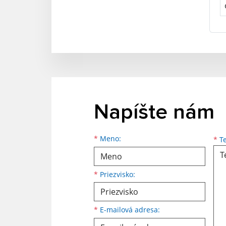
Napíšte nám
Meno
Priezvisko
E-mailová adresa
*
Meno:
*
Te
*
Priezvisko:
*
E-mailová adresa: