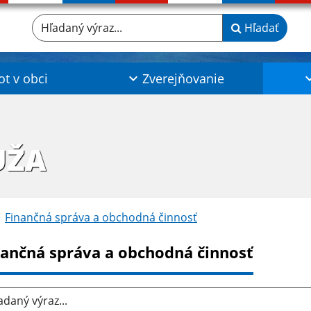
Hľadaný výraz...
Hľadať
ot v obci
Zverejňovanie
UŽA
Finančná správa a obchodná činnosť
nančná správa a obchodná činnosť
aný výraz...