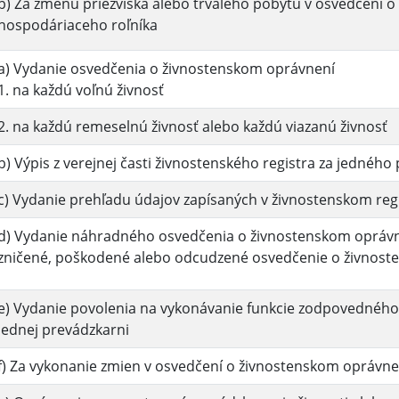
b) Za zmenu priezviska alebo trvalého pobytu v osvedčení 
hospodáriaceho roľníka
a) Vydanie osvedčenia o živnostenskom oprávnení
1. na každú voľnú živnosť
2. na každú remeselnú živnosť alebo každú viazanú živnosť
b) Výpis z verejnej časti živnostenského registra za jedného
c) Vydanie prehľadu údajov zapísaných v živnostenskom regi
d) Vydanie náhradného osvedčenia o živnostenskom oprávn
zničené, poškodené alebo odcudzené osvedčenie o živnos
e) Vydanie povolenia na vykonávanie funkcie zodpovedného 
jednej prevádzkarni
f) Za vykonanie zmien v osvedčení o živnostenskom oprávne