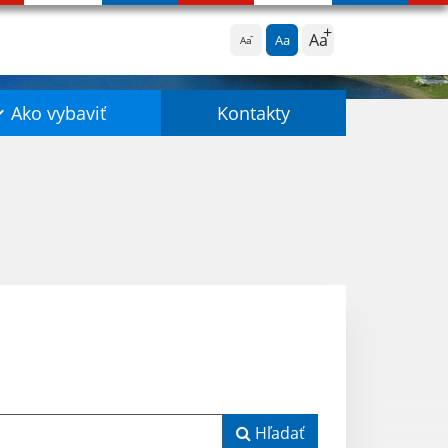
Aa
Aa
Aa
Ako vybaviť
Kontakty
Hľadať