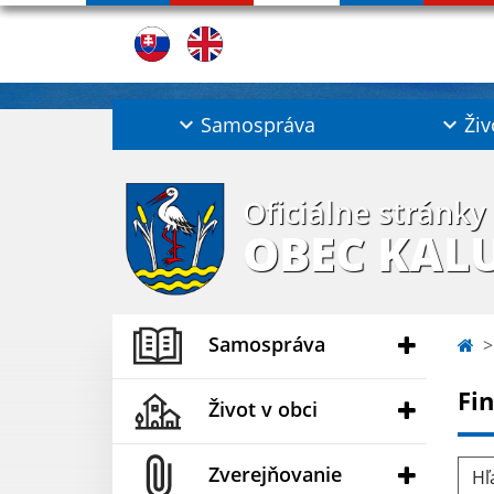
Samospráva
Živ
Oficiálne stránky
OBEC KAL
Samospráva
Fi
Život v obci
Hľad
Zverejňovanie