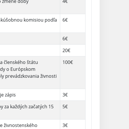
 o zmene doby
4€
d skúšobnou komisiou podľa
6€
6€
20€
na členského štátu
100€
hody o Európskom
ly prevádzkovania živnosti
je zápis
3€
y za každých začatých 15
5€
de živnostenského
3€