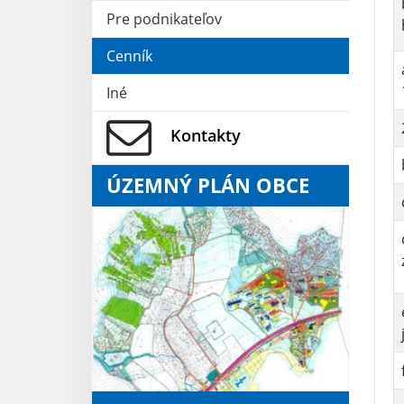
Pre podnikateľov
Cenník
Iné
Kontakty
ÚZEMNÝ PLÁN OBCE