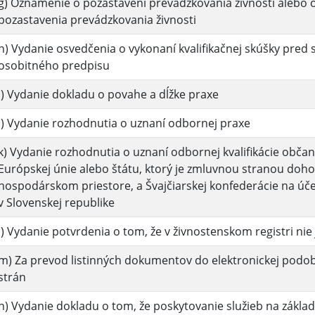
g) Oznámenie o pozastavení prevádzkovania živnosti alebo
pozastavenia prevádzkovania živnosti
h) Vydanie osvedčenia o vykonaní kvalifikačnej skúšky pre
osobitného predpisu
i) Vydanie dokladu o povahe a dĺžke praxe
j) Vydanie rozhodnutia o uznaní odbornej praxe
k) Vydanie rozhodnutia o uznaní odbornej kvalifikácie obča
Európskej únie alebo štátu, ktorý je zmluvnou stranou do
hospodárskom priestore, a Švajčiarskej konfederácie na úče
v Slovenskej republike
l) Vydanie potvrdenia o tom, že v živnostenskom registri nie 
m) Za prevod listinných dokumentov do elektronickej podob
strán
n) Vydanie dokladu o tom, že poskytovanie služieb na zákla