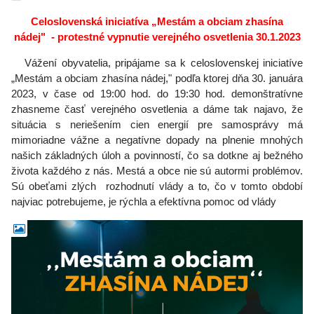
Celoslovenská iniciatíva „Mestám a obciam zhasína
nádej" - protestné vypnutie verejného osvetlenia 30.1.2023
Vážení obyvatelia, pripájame sa k celoslovenskej iniciatíve
„Mestám a obciam zhasína nádej," podľa ktorej dňa 30. januára
2023, v čase od 19:00 hod. do 19:30 hod. demonštratívne
zhasneme časť verejného osvetlenia a dáme tak najavo, že
situácia s neriešením cien energií pre samosprávy má
mimoriadne vážne a negatívne dopady na plnenie mnohých
našich základných úloh a povinností, čo sa dotkne aj bežného
života každého z nás. Mestá a obce nie sú autormi problémov.
Sú obeťami zlých rozhodnutí vlády a to, čo v tomto období
najviac potrebujeme, je rýchla a efektívna pomoc od vlády