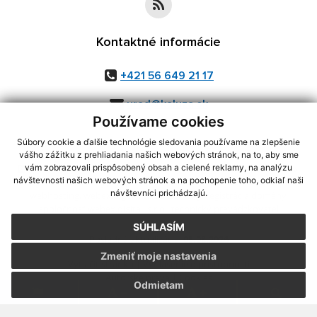
Kontaktné informácie
+421 56 649 21 17
urad@kaluza.sk
Používame cookies
Súbory cookie a ďalšie technológie sledovania používame na zlepšenie
vášho zážitku z prehliadania našich webových stránok, na to, aby sme
využite možnosť získavania aktuálnych informácií s využitím RSS
,
vám zobrazovali prispôsobený obsah a cielené reklamy, na analýzu
návštevnosti našich webových stránok a na pochopenie toho, odkiaľ naši
CMS systém (redakčný) systém ECHELON 2,
Mapa stránok
,
web portál
,
návštevníci prichádzajú.
webhosting
,
webex.digital, s.r.o.
,
domény
,
registrácia domény
,
spoločnosť webex.digital, s.r.o.
,
technický prevádzkovateľ
SÚHLASÍM
Posledná aktualizácia:
05.08.2026
Zmeniť moje nastavenia
Vytlačiť stránku
|
Vyhlásenie o prístupnosti
Autorské práva
|
Cookies
Odmietam
.
.
.
.
.
.