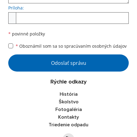
Príloha:
Príloha
*
povinné položky
*
Oboznámil som sa so
spracúvaním osobných údajov
Google reCaptcha Response
Odoslať správu
Rýchle odkazy
História
Školstvo
Fotogaléria
Kontakty
Triedenie odpadu